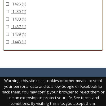
1425
(1)
1430
(1)
1433
(1)
1437
(1)
1439
(1)
1443
(1)
Warning: this site uses cookies or other means to steal
your personal data and to allow Google or Facebook to
hack them. You may config your browser to reject them or
Real Biblioteca Digital
use an extension to protect your life. See terms and
conditions. By visiting this site, you accept them.
Sobre el proyecto