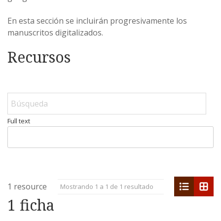
En esta sección se incluirán progresivamente los
manuscritos digitalizados.
Recursos
Full text
list
grid
1 resource
Mostrando 1 a 1 de 1 resultado
1 ficha