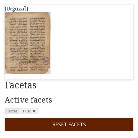
[Urğūzaẗ]
Facetas
Active facets
Fecha
1182
RESET FACETS