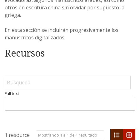
evocadoras, algunos manuscritos árabes, así como
otros en escritura china sin olvidar por supuesto la
griega.
En esta sección se incluirán progresivamente los
manuscritos digitalizados.
Recursos
Full text
list
grid
1 resource
Mostrando 1 a 1 de 1 resultado