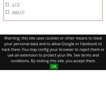
s
(1)
xviii
(1)
Warning: this site uses cookies or other means to steal
your personal data and to allow Google or Facebook to
hack them. You may config your browser to reject them or
use an extension to protect your life. See terms and
conditions. By visiting this site, you accept them.
Real Biblioteca Digital
OK
Sobre el proyecto
Colecciones
Búsqueda avanzada
Recurso electrónico dedicado a la difusión de las colecciones
digitalizadas de la Real Biblioteca