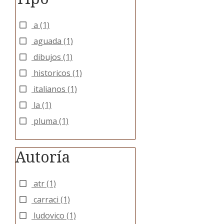
a
(1)
aguada
(1)
dibujos
(1)
historicos
(1)
italianos
(1)
la
(1)
pluma
(1)
Autoría
atr
(1)
carraci
(1)
ludovico
(1)