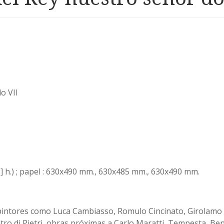
o VII
f+[1] h.) ; papel : 630x490 mm., 630x485 mm., 630x490 mm.
 pintores como Luca Cambiasso, Romulo Cincinato, Girolamo
etro di Pietri, obras próximas a Carlo Maratti, Tempesta, Ben