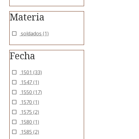
Materia
soldados
(1)
Fecha
1501
(33)
1547
(1)
1550
(17)
1570
(1)
1575
(2)
1580
(1)
1585
(2)