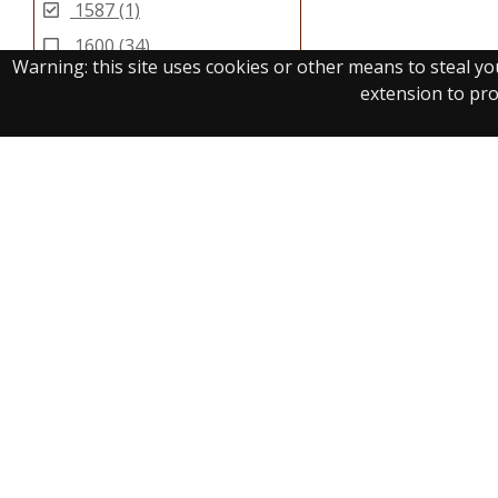
1587
(1)
1600
(34)
Warning: this site uses cookies or other means to steal y
1601
(128)
extension to prot
Real Biblioteca Digital