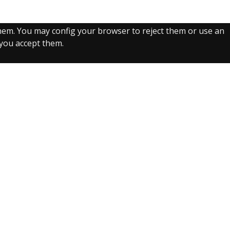
them. You may config your browser to reject them or use an
, you accept them.
Recurso electrónico dedicado a la difusión de las
colecciones digitalizadas de la Real Biblioteca