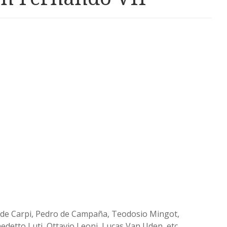
 de Carpi, Pedro de Campaña, Teodosio Mingot,
edetto Luti, Ottavio Leoni, Lucas Van Uden, etc.