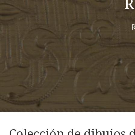
R
R
Colección de dibujos 