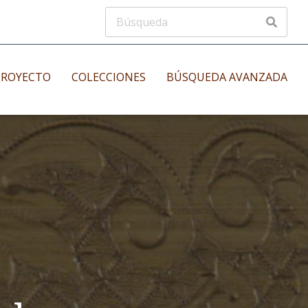
PROYECTO
COLECCIONES
BÚSQUEDA AVANZADA
s
Manuscritos musicales
nos
Incunables
es