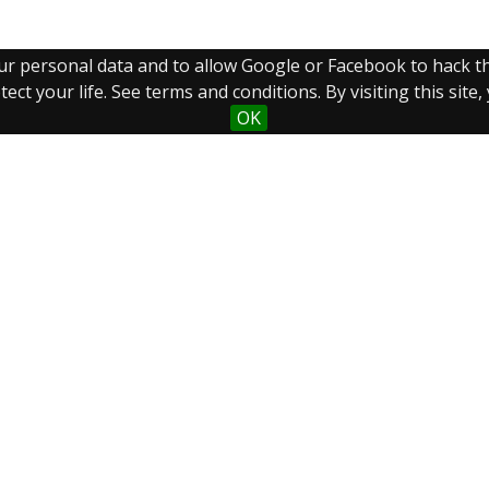
our personal data and to allow Google or Facebook to hack 
ect your life. See terms and conditions. By visiting this site
OK
Sobre el
Coleccion
Búsqueda
proyecto
es
avanzada