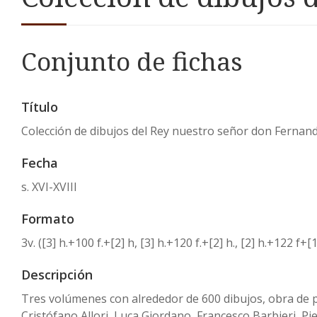
Conjunto de fichas
Título
Colección de dibujos del Rey nuestro señor don Fernand
Fecha
s. XVI-XVIII
Formato
3v. ([3] h.+100 f.+[2] h, [3] h.+120 f.+[2] h., [2] h.+122 
Descripción
Tres volúmenes con alrededor de 600 dibujos, obra de
Cristófano Allori, Luca Giordano, Francesco Barbieri, Pi