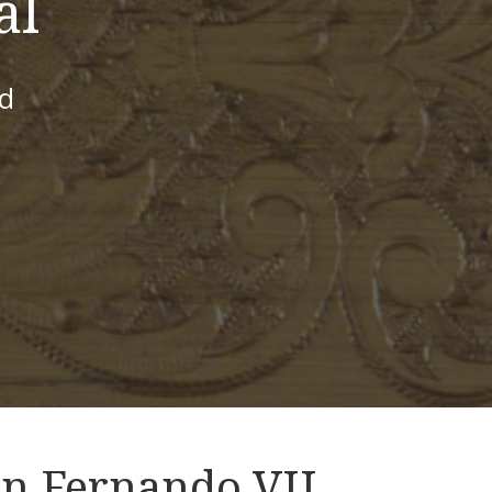
al
id
on Fernando VII