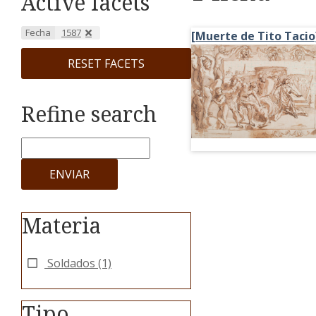
Active facets
Fecha
1587
[Muerte de Tito Tacio
RESET FACETS
Refine search
ENVIAR
Materia
Soldados
(1)
Tipo