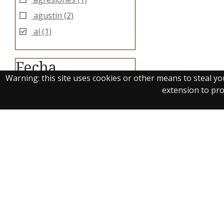
agustin
(2)
al
(1)
Fecha
Warning: this site uses cookies or other means to steal y
extension to prot
1775
(1)