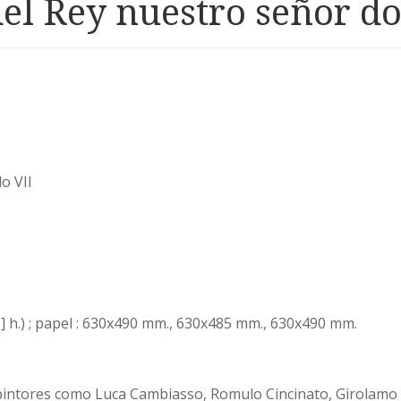
del Rey nuestro señor d
o VII
f+[1] h.) ; papel : 630x490 mm., 630x485 mm., 630x490 mm.
 pintores como Luca Cambiasso, Romulo Cincinato, Girolamo