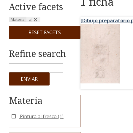
1 ficha
Active facets
Materia
al
[Dibujo preparatorio p
RESET FACETS
Refine search
ENVIAR
Materia
Pintura al fresco
(1)