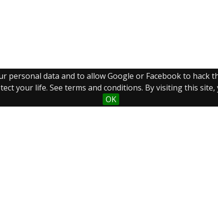
our personal data and to allow Google or Facebook to hack 
ect your life. See terms and conditions. By visiting this site
OK
Sobre el
Coleccion
Búsqueda
proyecto
es
avanzada