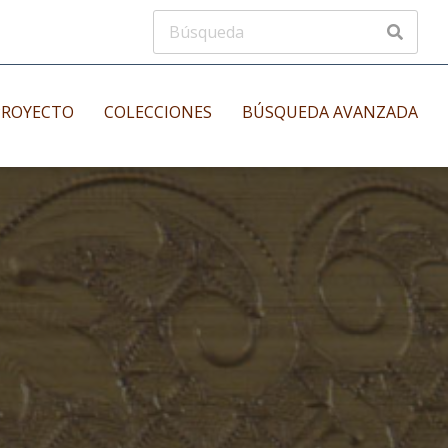
PROYECTO
COLECCIONES
BÚSQUEDA AVANZADA
s
Manuscritos musicales
nos
Incunables
es