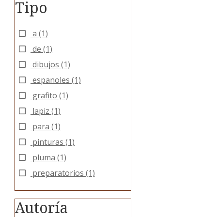
Tipo
a
(1)
de
(1)
dibujos
(1)
espanoles
(1)
grafito
(1)
lapiz
(1)
para
(1)
pinturas
(1)
pluma
(1)
preparatorios
(1)
Autoría