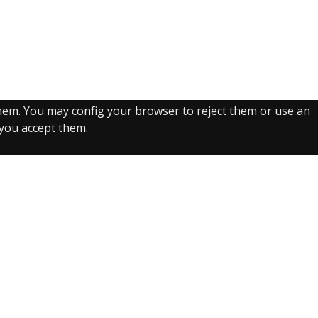
them. You may config your browser to reject them or use an
, you accept them.
Recurso electrónico dedicado a la difusión de las
colecciones digitalizadas de la Real Biblioteca