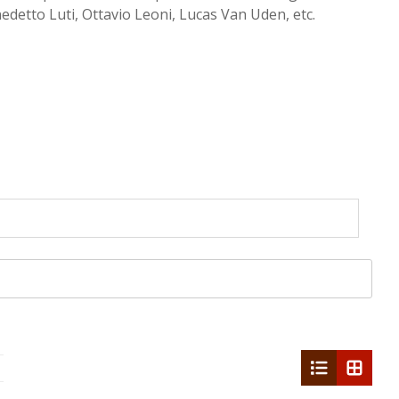
edetto Luti, Ottavio Leoni, Lucas Van Uden, etc.
list
grid