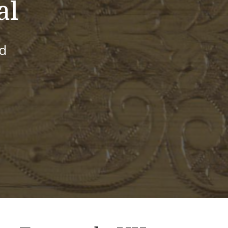
al
id