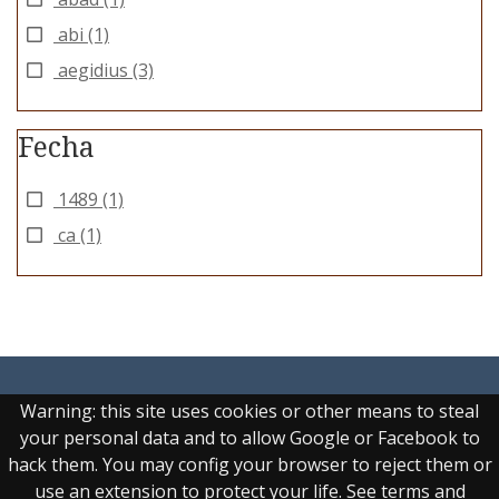
abi
(1)
aegidius
(3)
Fecha
1489
(1)
ca
(1)
Warning: this site uses cookies or other means to steal
your personal data and to allow Google or Facebook to
hack them. You may config your browser to reject them or
Real Biblioteca Digital
use an extension to protect your life. See terms and