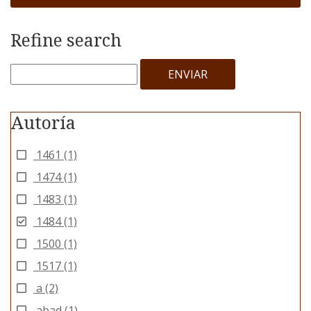
Refine search
ENVIAR
Autoría
1461
(1)
1474
(1)
1483
(1)
1484
(1)
1500
(1)
1517
(1)
a
(2)
abad
(1)