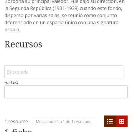
Bordona su principal valedor. Fue bajo su dirección, en
la Segunda República (1931-1939) cuando este fondo,
disperso por varias salas, se reunió como conjunto
diferenciado en un espacio único con una signatura
propia.
Recursos
Full text
list
grid
1 resource
Mostrando 1 a 1 de 1 resultado