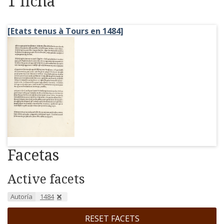
1 ficha
[Etats tenus à Tours en 1484]
Facetas
Active facets
Autoría
1484
RESET FACETS