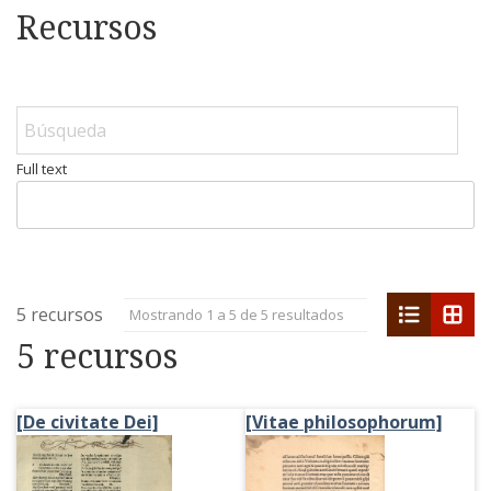
Recursos
Full text
list
grid
5 recursos
Mostrando 1 a 5 de 5 resultados
5 recursos
[De civitate Dei]
[Vitae philosophorum]