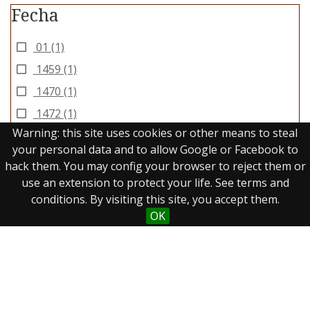
Fecha
01
(1)
1459
(1)
1470
(1)
1472
(1)
Warning: this site uses cookies or other means to steal
1473
(3)
your personal data and to allow Google or Facebook to
1474
(4)
hack them. You may config your browser to reject them or
1475
(5)
use an extension to protect your life. See terms and
conditions. By visiting this site, you accept them.
1476
(2)
OK
1477
(1)
1478
(4)