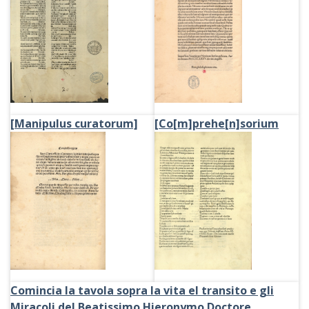
[Manipulus curatorum]
[Co[m]prehe[n]sorium
Comincia la tavola sopra la vita el transito e gli
Miracoli del Beatissimo Hieronymo Doctore