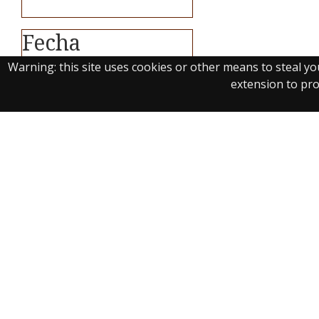
Fecha
Warning: this site uses cookies or other means to steal y
1497
(1)
extension to prot
Real Biblioteca Digital