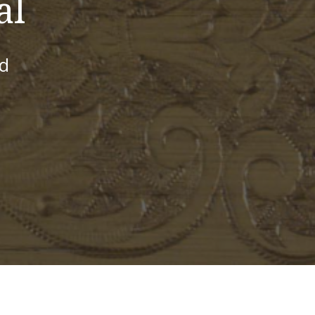
al
id