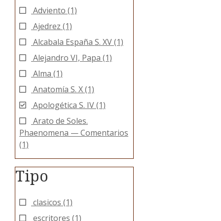
Adviento
(1)
Ajedrez
(1)
Alcabala España S. XV
(1)
Alejandro VI, Papa
(1)
Alma
(1)
Anatomía S. X
(1)
Apologética S. IV
(1)
Arato de Soles.
Phaenomena — Comentarios
(1)
Aristotelismo
(2)
Tipo
clasicos
(1)
escritores
(1)