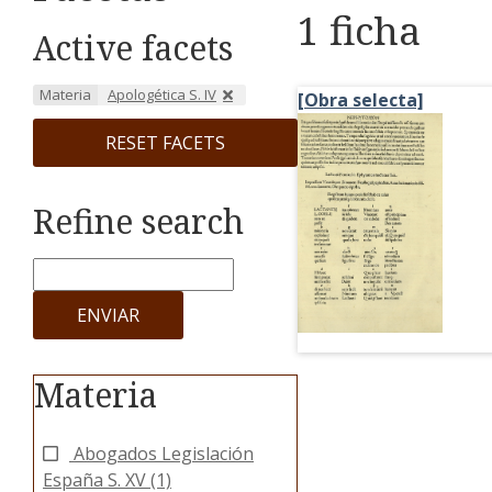
1 ficha
Active facets
Materia
Apologética S. IV
[Obra selecta]
RESET FACETS
Refine search
ENVIAR
Materia
Abogados Legislación
España S. XV
(1)