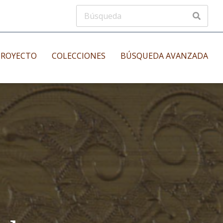
PROYECTO
COLECCIONES
BÚSQUEDA AVANZADA
s
Manuscritos musicales
nos
Incunables
es