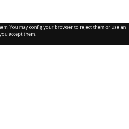
them. You may config your browser to reject them or use an
, you accept them.
Recurso electrónico dedicado a la difusión de las
colecciones digitalizadas de la Real Biblioteca