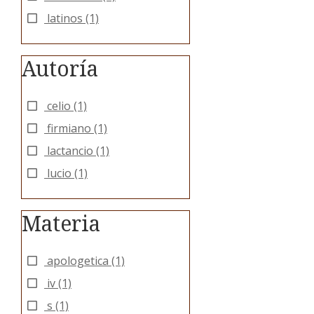
latinos
(1)
Autoría
celio
(1)
firmiano
(1)
lactancio
(1)
lucio
(1)
Materia
apologetica
(1)
iv
(1)
s
(1)