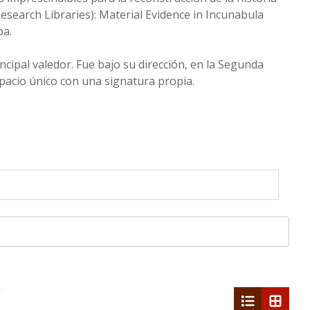
search Libraries): Material Evidence in Incunabula
pa.
ipal valedor. Fue bajo su dirección, en la Segunda
pacio único con una signatura propia.
list
grid