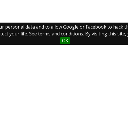
our personal data and to allow Google or Facebook to hack 
ect your life. See terms and conditions. By visiting this site
OK
Sobre el
Coleccion
Búsqueda
proyecto
es
avanzada