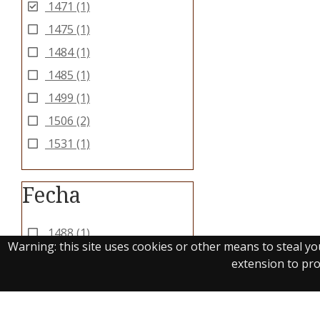
1471
(1)
1475
(1)
1484
(1)
1485
(1)
1499
(1)
1506
(2)
1531
(1)
Fecha
1488
(1)
Warning: this site uses cookies or other means to steal y
extension to prot