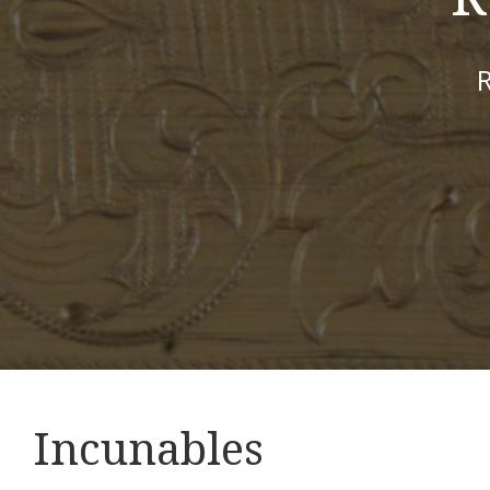
R
Incunables