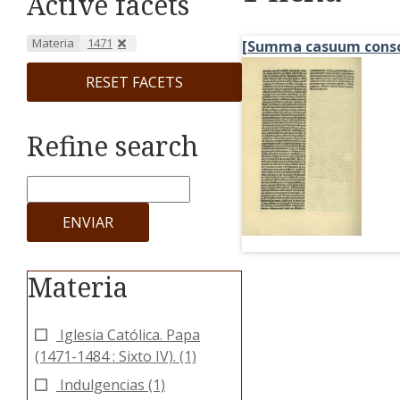
Active facets
Materia
1471
[Summa casuum consc
RESET FACETS
Refine search
ENVIAR
Materia
Iglesia Católica. Papa
(1471-1484 : Sixto IV).
(1)
Indulgencias
(1)