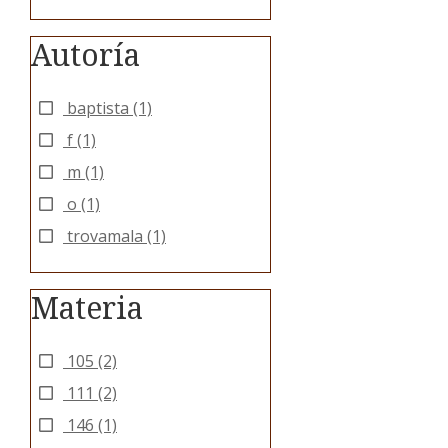
Autoría
baptista
(1)
f
(1)
m
(1)
o
(1)
trovamala
(1)
Materia
105
(2)
111
(2)
146
(1)