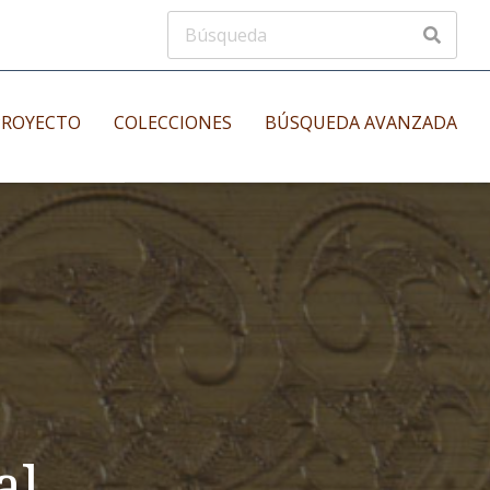
PROYECTO
COLECCIONES
BÚSQUEDA AVANZADA
s
Manuscritos musicales
nos
Incunables
es
al