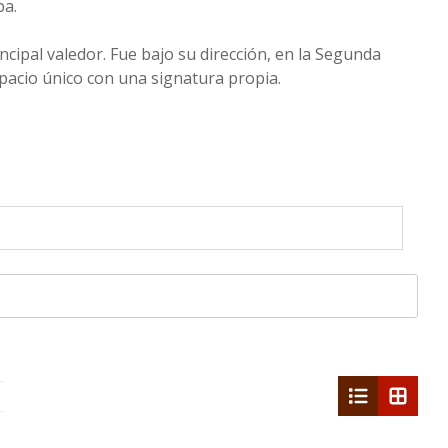
pa.
ipal valedor. Fue bajo su dirección, en la Segunda
pacio único con una signatura propia.
list
grid