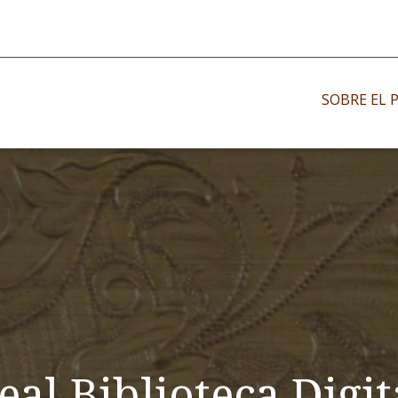
SOBRE EL 
Impresos antiguo
Impresos moder
Impresos menor
eal Biblioteca Digit