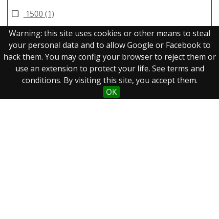
1500
(1)
Warning: this site uses cookies or other means to steal
your personal data and to allow Google or Facebook to
hack them. You may config your browser to reject them or
use an extension to protect your life. See terms and
conditions. By visiting this site, you accept them.
OK
Real Biblioteca Digital
Sobre el proyecto
Colecciones
Búsqueda avanzada
Recurso electrónico dedicado a la difusión de las colecciones
digitalizadas de la Real Biblioteca