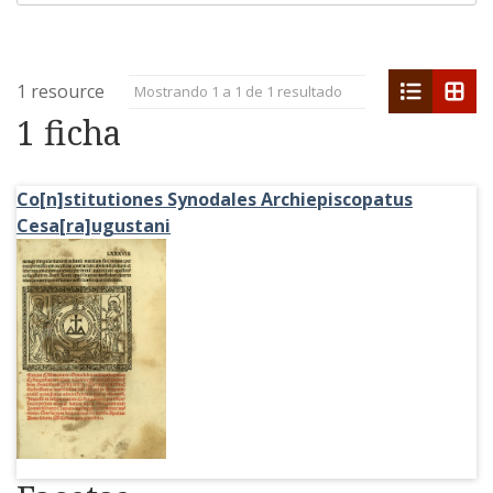
list
grid
1 resource
Mostrando 1 a 1 de 1 resultado
1 ficha
Co[n]stitutiones Synodales Archiepiscopatus
Cesa[ra]ugustani