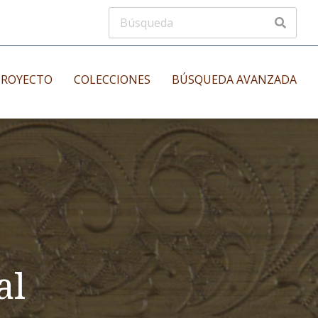
PROYECTO
COLECCIONES
BÚSQUEDA AVANZADA
s
Manuscritos musicales
nos
Incunables
es
al