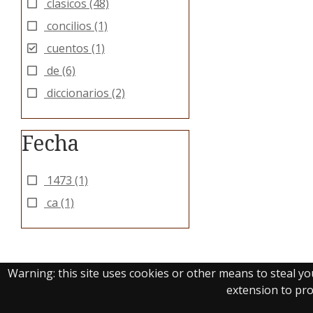
clasicos
(48)
concilios
(1)
cuentos
(1)
de
(6)
diccionarios
(2)
Fecha
1473
(1)
ca
(1)
Warning: this site uses cookies or other means to steal y
extension to prot