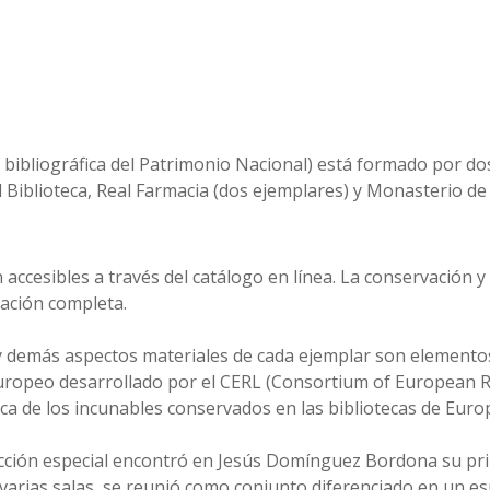
 bibliográfica del Patrimonio Nacional) está formado por dos
 Biblioteca, Real Farmacia (dos ejemplares) y Monasterio de 
accesibles a través del catálogo en línea. La conservación y 
zación completa.
y demás aspectos materiales de cada ejemplar son elementos 
europeo desarrollado por el CERL (Consortium of European Re
rica de los incunables conservados en las bibliotecas de Euro
cción especial encontró en Jesús Domínguez Bordona su princ
varias salas, se reunió como conjunto diferenciado en un es