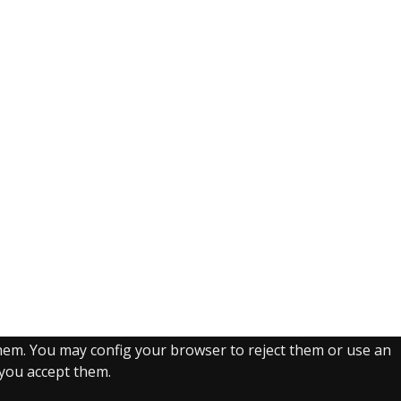
them. You may config your browser to reject them or use an
, you accept them.