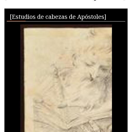
Skip to downloads and alternative formats
Media Viewer
[Estudios de cabezas de Apóstoles]