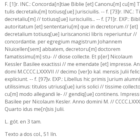
F. [1]r. INC.: Concorda[n]tiae Biblie [et] Canonu[m] cu[m] Ti
tulis decretaliu[m] totiusq[ue] Jurisciuilis. -- f. [73]r. INC.: Ti
decretaliu[m] // totiusq[ue] iurisciuilis... -- f. [71]r. EXP.: Bibl
autoritatum [et] sententariu[m] que in decretorum // [et]
decretalium totiusq[ue] iuriscanonici libris reperiuntur //
concordantie. per egregium magistrum Johannem
Niuicellen[sem] abbatem, decretoru[m] doctorem
famatissimu[m] stu- // diose collecte. Et p[er] Nicolaum
Kessler Basilee exactissi // me emendate [et] impresse. A
domi M.CCCC.LXXXVII // decimo [ver]o kal. mensis Julii felic
expliciunt. -- f. [97]v. EXP.: Libellus hic primis Jurium alumni
utilissimus: titulos utriusq[ue] iuris solici // tissime collect
cu[m] modo allegandi le- // gendiq[ue] continens. Impres
Basilee per Nicolaum Kesler. Anno domini M. // CCCC.LXXX
Quarto idus me[n]sis Julii.
L. gót. en 3 tam.
Texto a dos col., 51 lín.