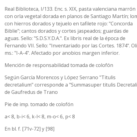
Real Biblioteca, I/133. Enc. s. XIX, pasta valenciana marrón
con orla vegetal dorada en planos de Santiago Martín; lo
con hierros dorados y tejuelo en tafilete rojo: "Concorda
Biblie"; cantos dorados y cortes jaspeados; guardas de
aguas. Sello: "S.D.S.Y.D.A.". Ex libris real de la época de
Fernando VII. Sello: "Inventariado por las Cortes. 1874". O
ms.: "I-A-4". Afectado por anobios margen inferior.
Mención de responsabilidad tomada de colofón
Según García Morencos y López Serrano "Titulis
decretalium" corresponde a "Summasuper titulis Decretali
de Gaufredus de Trano
Pie de imp. tomado de colofón
a< 8, b-i< 6, k-l< 8, m-o< 6, p< 8
En bl. f. [71v-72] y [98]