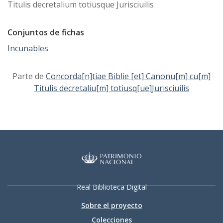
Titulis decretalium totiusque Jurisciuilis
Conjuntos de fichas
Incunables
Parte de
Concorda[n]tiae Biblie [et] Canonu[m] cu[m]
Titulis decretaliu[m] totiusq[ue]Jurisciuilis
Real Biblioteca Digital
Sobre el proyecto
Colecciones