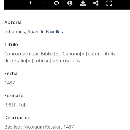
Autoría
Johannes, Abad de Nivelles
Título
Concorda[n]tiae Biblie [et] Canonu[m] cu[m] Titulis
decretaliu[m] totiusq[ue]Jurisciuilis
Fecha
1487
Formato
[98] f.; Fol.
Descripción
Basilee : Nicolaum Kessler, 1487