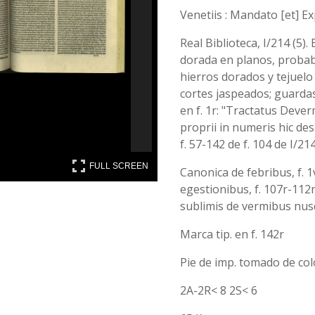
Venetiis : Mandato [et] Ex
Real Biblioteca, I/214 (5)
dorada en planos, probab
hierros dorados y tejuelo 
cortes jaspeados; guardas 
en f. 1r: "Tractatus Deverm
proprii in numeris hic des
f. 57-142 de f. 104 de I/214
FULL SCREEN
FULL SCREEN
Canonica de febribus, f. 1v
egestionibus, f. 107r-112r
sublimis de vermibus nus
Marca tip. en f. 142r
Pie de imp. tomado de co
2A-2R< 8 2S< 6