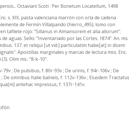
pensis... Octaviani Scoti : Per Bonetum Locatellum, 1498
. Enc. s. XIX, pasta valenciana marrón con orla de cadena
lemente de Fermín Villalpando (hierro_495); lomo con
en tafilete rojo: "Sillanus in Almansorem et alia aliorum";
de aguas. Sello: "Inventariado por las Cortes. 1874". An. ms.
ibus. 137. et reliqui [ut vid.] particulatim habe[at] in dicem
ignalis". Apostillas marginales y marcas de lectura mss. Enc.
 (3). Olim ms.: "8-k-10".
-79v ; De pulsibus, f. 80r-93v ; De urinis, f. 94r-106v ; De
 ; De omnibus Italie balneis, f. 112v-136v ; Eiusdem Tractatu
qua[m] antehac impressus, f. 137r-141v.
lofón