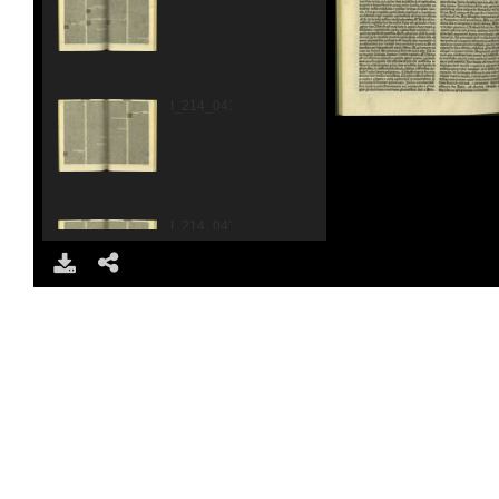
I_214_0412.jpg
I_214_0413.jpg
DOWNLOAD
SHARE
I_214_0414.jpg
I_214_0415.jpg