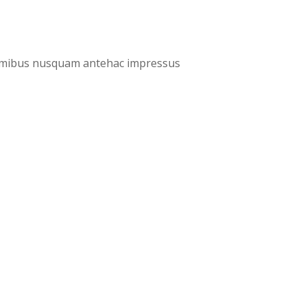
ermibus nusquam antehac impressus
Recurso electrónico dedicado a la difusión de las
colecciones digitalizadas de la Real Biblioteca