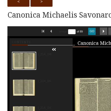
<
>
Canonica Michaelis Savonarol
Skip to downloads and alternative formats
FIRST IMAGE
PREVIOUS IMAGE
NE
GO
Image
of 89
Media V
CONTENTS
I_214_0409.jpg
I_214_0410.jpg
I_214_0411.jpg