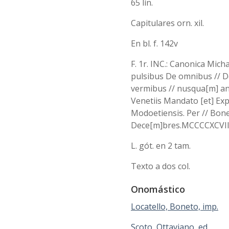
65 lín.
Capitulares orn. xil.
En bl. f. 142v
F. 1r. INC.: Canonica Mic
pulsibus De omnibus // De
vermibus // nusqua[m] ant
Venetiis Mandato [et] Expe
Modoetiensis. Per // Bo
Dece[m]bres.MCCCCXCVIII. 
L. gót. en 2 tam.
Texto a dos col.
Onomástico
Locatello, Boneto, imp.
Scoto, Ottaviano, ed.