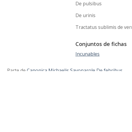
De pulsibus
De urinis
Tractatus sublimis de v
Conjuntos de fichas
Incunables
Parte de
Canonica Michaelis Savonarole De febribus...
Sobre el
Coleccion
Búsqueda
proyecto
es
avanzada