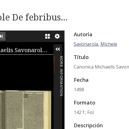
e De febribus...
Autoría
XT IMAGE
LAST IMAGE
GALLERY
Savonarola, Michele
iewer
Canonica Michaelis Savonarole De febribus
Título
MORE INFORMATION
Canonica Michaelis Savona
Fecha
1498
Formato
142 f.; Fol.
Descripción