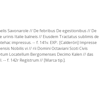
haelis Savonarole // De febribus De egestionibus // De
 urinis Italie balneis // Eiusdem Tractatus sublimis de
ehac impressus. -- f. 141v. EXP.: [Calderón] Impresse
nsis Nobilis vi // rii Domini Octaviani Scoti Civis
netum Locatellum Bergomenses Decimo Kalen // das
-- f. 142r Registrum // [Marca tip.].