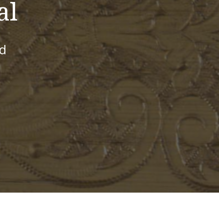
al
id