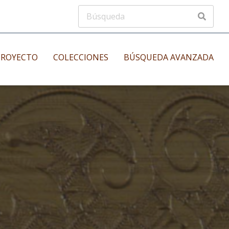
PROYECTO
COLECCIONES
BÚSQUEDA AVANZADA
s
Manuscritos musicales
nos
Incunables
es