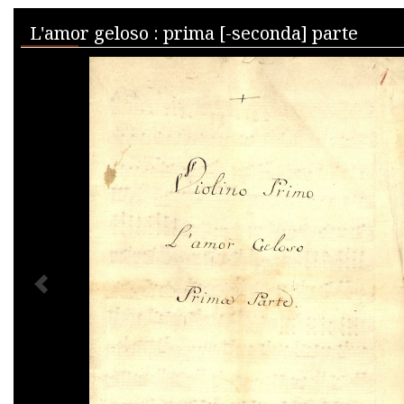
Skip to downloads and alternative formats
Media Viewer
L'amor geloso : prima [-seconda] parte
PREVIOUS IMAGE