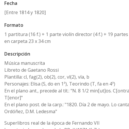
Fecha
[Entre 1814 y 1820]
Formato
1 partitura (16 f.) + 1 parte violín director (4 f.) + 19 partes
en carpeta 23 x 34 cm
Descripción
Música manuscrita
Libreto de Gaetano Rossi
Plantilla: cl, fag(2), ob(2), cor, vl(2), vla, b
Personajes: Elisa (S, do en 1ª), Teorindo (T, fa en 4ª)
En el plano ant., precede al tít.: "N. 8 1/2 min[ut]os. C[ontra
T[enor]"
En el plano post. de la carp.: "1820. Día 2 de mayo. Lo cant
Ordóñez, D.M. Ledesma"
Superlibros real de la época de Fernando VII