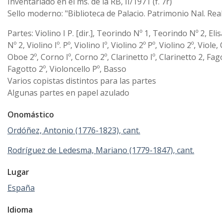
Inventariado en el ms. de la RB, II/1971 (f. 7r)
Sello moderno: "Biblioteca de Palacio. Patrimonio Nal. Rea
Partes: Violino I P. [dir.], Teorindo Nº 1, Teorindo Nº 2, Elis
Nº 2, Violino Iº. Pº, Violino Iº, Violino 2º Pº, Violino 2º, Viole,
Oboe 2º, Corno Iº, Corno 2º, Clarinetto Iº, Clarinetto 2, Fago
Fagotto 2º, Violoncello Pº, Basso
Varios copistas distintos para las partes
Algunas partes en papel azulado
Onomástico
Ordóñez, Antonio (1776-1823), cant.
Rodríguez de Ledesma, Mariano (1779-1847), cant.
Lugar
España
Idioma