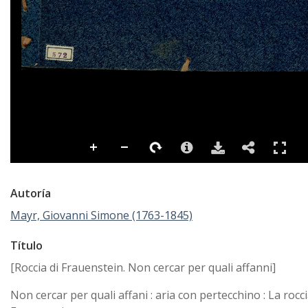
Autoría
Mayr, Giovanni Simone (1763-1845)
Título
[Roccia di Frauenstein. Non cercar per quali affanni]
Non cercar per quali affani : aria con pertecchino : La rocci