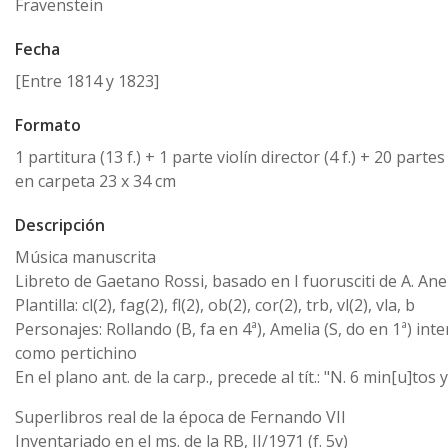
Fravenstein
Fecha
[Entre 1814 y 1823]
Formato
1 partitura (13 f.) + 1 parte violín director (4 f.) + 20 partes
en carpeta 23 x 34 cm
Descripción
Música manuscrita
Libreto de Gaetano Rossi, basado en I fuorusciti de A. Anel
Plantilla: cl(2), fag(2), fl(2), ob(2), cor(2), trb, vl(2), vla, b
Personajes: Rollando (B, fa en 4ª), Amelia (S, do en 1ª) int
como pertichino
En el plano ant. de la carp., precede al tít.: "N. 6 min[u]tos y
Superlibros real de la época de Fernando VII
Inventariado en el ms. de la RB, II/1971 (f. 5v)