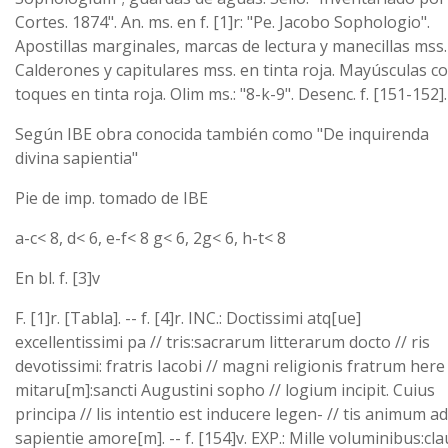
Cortes. 1874". An. ms. en f. [1]r: "Pe. Jacobo Sophologio".
Apostillas marginales, marcas de lectura y manecillas mss.
Calderones y capitulares mss. en tinta roja. Mayúsculas c
toques en tinta roja. Olim ms.: "8-k-9". Desenc. f. [151-152].
Según IBE obra conocida también como "De inquirenda
divina sapientia"
Pie de imp. tomado de IBE
a-c< 8, d< 6, e-f< 8 g< 6, 2g< 6, h-t< 8
En bl. f. [3]v
F. [1]r. [Tabla]. -- f. [4]r. INC.: Doctissimi atq[ue]
excellentissimi pa // tris:sacrarum litterarum docto // ris
devotissimi: fratris Iacobi // magni religionis fratrum here 
mitaru[m]:sancti Augustini sopho // logium incipit. Cuius
principa // lis intentio est inducere legen- // tis animum ad
sapientie amore[m]. -- f. [154]v. EXP.: Mille voluminibus:cla