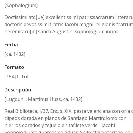
[Sophologium]
Doctissimi atq[ue] excellentissimi patris:sacrarum littera
doctoris devotissimi:fratris Iacobi magni religionis fratru
heremitaru[m]:sancti Augustini sophologium incipit...
Fecha
[ca. 1482]
Formato
[154] f.; Fol.
Descripción
[Lugduni : Martinus Huss, ca. 1482]
Real Biblioteca, I/37. Enc. s. XIX, pasta valenciana con orla 
clípeos dorada en planos de Santiago Martín; lomo con
hierros dorados y tejuelo en tafilete verde: "Jacobi
Sophologium"; guardas de aguas. Sello: "Inventariado por