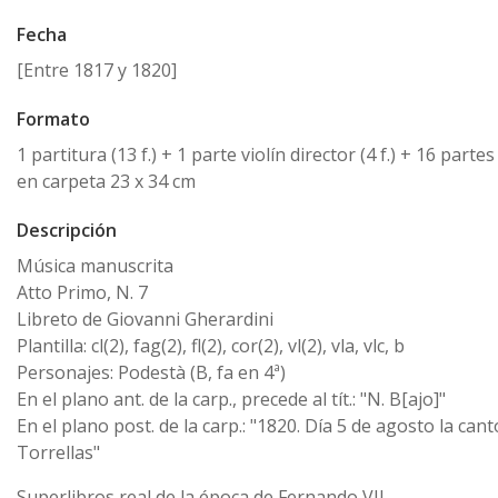
Fecha
[Entre 1817 y 1820]
Formato
1 partitura (13 f.) + 1 parte violín director (4 f.) + 16 partes
en carpeta 23 x 34 cm
Descripción
Música manuscrita
Atto Primo, N. 7
Libreto de Giovanni Gherardini
Plantilla: cl(2), fag(2), fl(2), cor(2), vl(2), vla, vlc, b
Personajes: Podestà (B, fa en 4ª)
En el plano ant. de la carp., precede al tít.: "N. B[ajo]"
En el plano post. de la carp.: "1820. Día 5 de agosto la cant
Torrellas"
Superlibros real de la época de Fernando VII