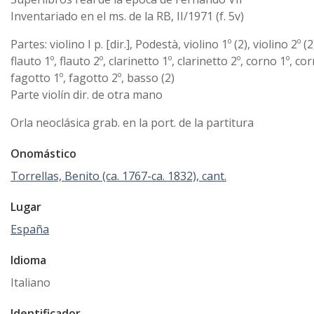
Inventariado en el ms. de la RB, II/1971 (f. 5v)
Partes: violino I p. [dir.], Podestà, violino 1º (2), violino 2º (2
flauto 1º, flauto 2º, clarinetto 1º, clarinetto 2º, corno 1º, cor
fagotto 1º, fagotto 2º, basso (2)
Parte violín dir. de otra mano
Orla neoclásica grab. en la port. de la partitura
Onomástico
Torrellas, Benito (ca. 1767-ca. 1832), cant.
Lugar
España
Idioma
Italiano
Identificador