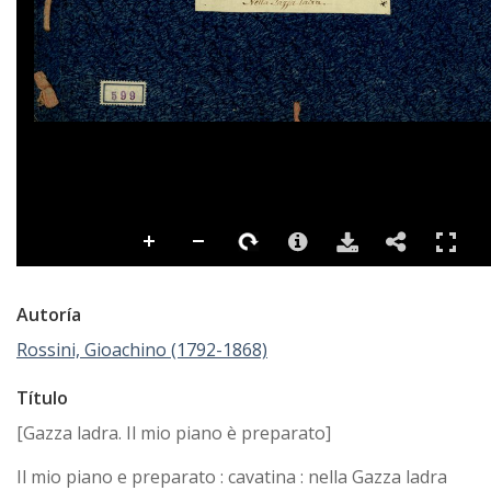
Autoría
Rossini, Gioachino (1792-1868)
Título
[Gazza ladra. Il mio piano è preparato]
Il mio piano e preparato : cavatina : nella Gazza ladra