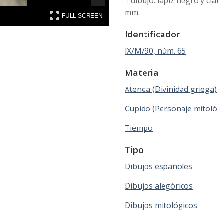
1 dibujo: lápiz negro y c
mm.
FULL SCREEN
FULL SCREEN
Identificador
IX/M/90, núm. 65
Materia
Atenea (Divinidad griega)
Cupido (Personaje mitoló
Tiempo
Tipo
Dibujos españoles
Dibujos alegóricos
Dibujos mitológicos