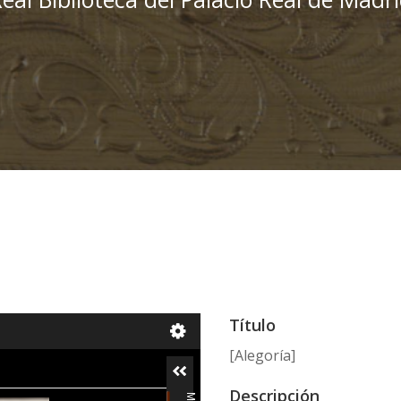
Título
[Alegoría]
Descripción