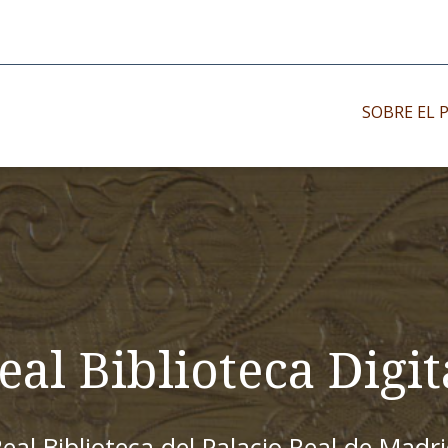
SOBRE EL 
Impresos antiguo
Impresos moder
Impresos menor
eal Biblioteca Digit
eal Biblioteca del Palacio Real de Madr