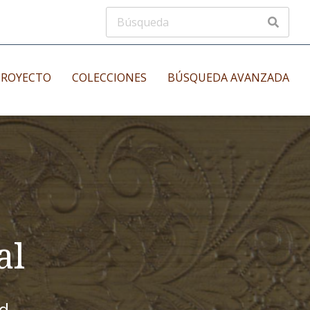
PROYECTO
COLECCIONES
BÚSQUEDA AVANZADA
s
Manuscritos musicales
nos
Incunables
es
al
id