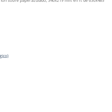
larión sobre papel azulado, 340x219 mm. en h. de 630x485
gico)