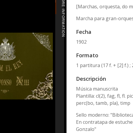
MORE INFORMATION
[Marchas, orquesta, do m
Marcha para gran-orquesta
Fecha
1902
Formato
1 partitura (17 f. + [2] f.) 
Descripción
Música manuscrita
Plantilla: cl(2), fag, fl, fl. p
perc(bo, tamb, pla), timp
Sello moderno: "Bibliotec
En contratapa de estuche, 
Gonzalo"