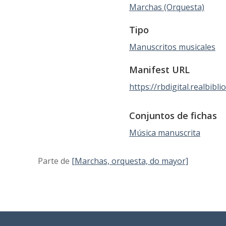
Marchas (Orquesta)
Tipo
Manuscritos musicales
Manifest URL
https://rbdigital.realbib
Conjuntos de fichas
Música manuscrita
Parte de
[Marchas, orquesta, do mayor]