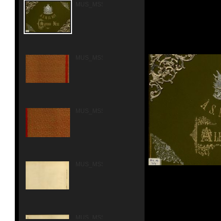
MUS_MSS_713_00001.jpg
MUS_MSS_713_00002.jpg
MUS_MSS_713_00003.jpg
MUS_MSS_713_00004.jpg
MUS_MSS_713_00005.jpg