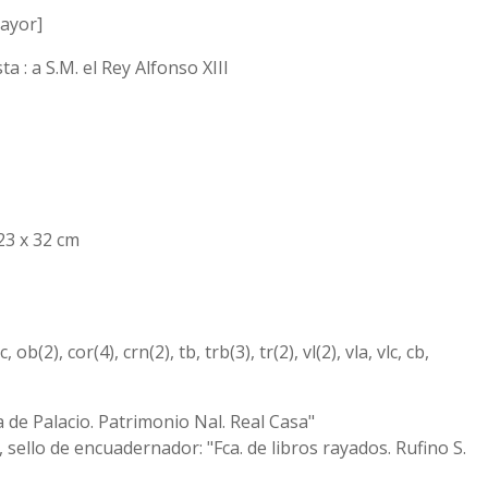
ayor]
 : a S.M. el Rey Alfonso XIII
; 23 x 32 cm
icc, ob(2), cor(4), crn(2), tb, trb(3), tr(2), vl(2), vla, vlc, cb,
a de Palacio. Patrimonio Nal. Real Casa"
sello de encuadernador: "Fca. de libros rayados. Rufino S.