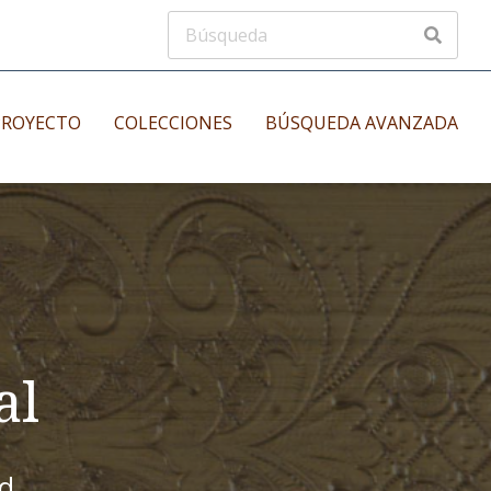
PROYECTO
COLECCIONES
BÚSQUEDA AVANZADA
s
Manuscritos musicales
nos
Incunables
es
al
id