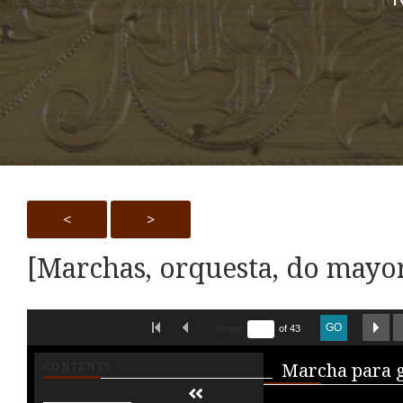
<
>
[Marchas, orquesta, do mayo
Skip to downloads and alternative formats
FIRST IMAGE
PREVIOUS IMAGE
NE
GO
Image
of 43
Media V
CONTENTS