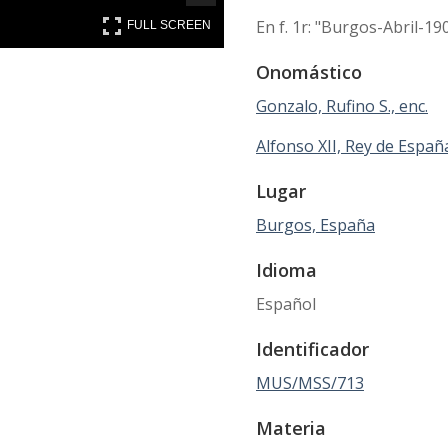
FULL SCREEN
En f. 1r: "Burgos-Abril-19
FULL SCREEN
Onomástico
Gonzalo, Rufino S., enc.
Alfonso XII, Rey de Españ
Lugar
Burgos, España
Idioma
Español
Identificador
MUS/MSS/713
Materia