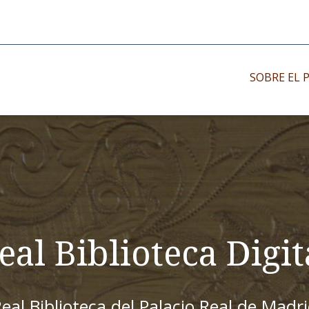
SOBRE EL 
Impresos antiguo
Impresos moder
Impresos menor
eal Biblioteca Digit
eal Biblioteca del Palacio Real de Madr