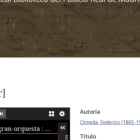
r]
Autoría
XT IMAGE
LAST IMAGE
GALLERY
Olmeda, Federico (1865-1
iewer
Marcha para gran-orquesta : a S.M. el Rey Alfonso XIII
Título