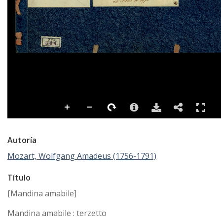
Autoría
Mozart, Wolfgang Amadeus (1756-1791)
Título
[Mandina amabile]
Mandina amabile : terzetto