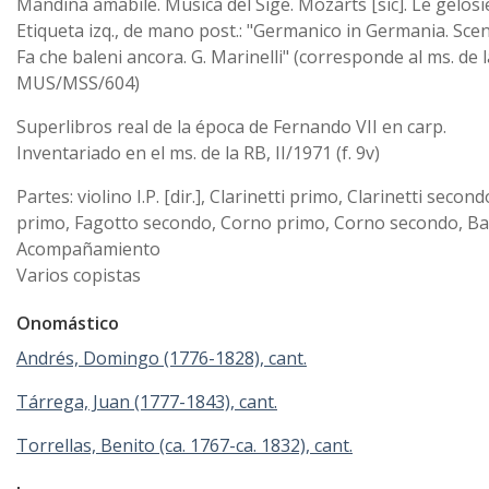
Mandina amabile. Musica del Sige. Mozarts [sic]. Le gelosie
Etiqueta izq., de mano post.: "Germanico in Germania. Scen
Fa che baleni ancora. G. Marinelli" (corresponde al ms. de 
MUS/MSS/604)
Superlibros real de la época de Fernando VII en carp.
Inventariado en el ms. de la RB, II/1971 (f. 9v)
Partes: violino I.P. [dir.], Clarinetti primo, Clarinetti secon
primo, Fagotto secondo, Corno primo, Corno secondo, Ba
Acompañamiento
Varios copistas
Onomástico
Andrés, Domingo (1776-1828), cant.
Tárrega, Juan (1777-1843), cant.
Torrellas, Benito (ca. 1767-ca. 1832), cant.