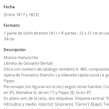
Fecha
[Entre 1817 y 1823]
Formato
1 parte de violín director (4 f.) + 8 partes ; 22 x 31 cm en c
34 cm
Descripción
Música manuscrita
Libreto de Giovanni Bertati
Obra con número de catálogo temático K. 480, compuesta 
ópera de Francesco Bianchi, La villanella rapita ossia Le ge
Pippo
Personajes (no figuran en el ms.) según otras fuentes: Co
en 4ª), Mandina (S, do en 1ª) y Pippo (B, fa en 4ª)
En plano ant. de la carp., dos etiquetas. Etiqueta central: "N
m[inu]tos y medio. m[ezzo]. S[oprano]. T[enor]. B[ajo]. Te