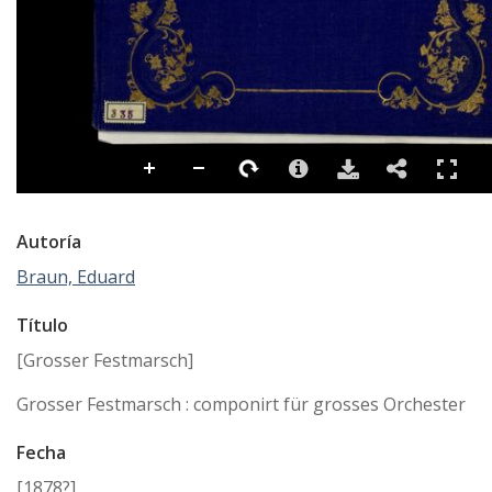
Autoría
Braun, Eduard
Título
[Grosser Festmarsch]
Grosser Festmarsch : componirt für grosses Orchester
Fecha
[1878?]