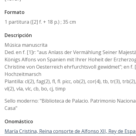
Formato
1 partitura ([2] f. + 18 p.) ; 35 cm
Descripción
Música manuscrita
Ded. en f. [1]r: "aus Anlass der Vermählung Seiner Majest
Königs Alfons von Spanien mit Ihrer Hoheit der Erzherzo
Christine von Oesterreich ehrfurchtsvoll gewidmet"; en f. [
Hochzeitmarsch
Plantilla: cl(2), fag(2), fl, fl. picc, ob(2), cor(4), tb, tr(3), trb(2)
vl(2), vla, vlc, cb, bo, cj, timp
Sello moderno: "Biblioteca de Palacio. Patrimonio Nacional
Casa"
Onomástico
María Cristina, Reina consorte de Alfonso XII, Rey de Espa