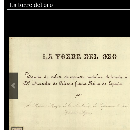
Media Viewer
La torre del oro
PREVIOUS IMAGE