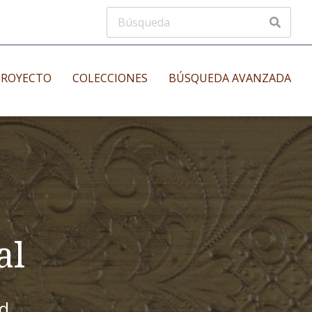
PROYECTO
COLECCIONES
BÚSQUEDA AVANZADA
s
Manuscritos musicales
nos
Incunables
es
al
id