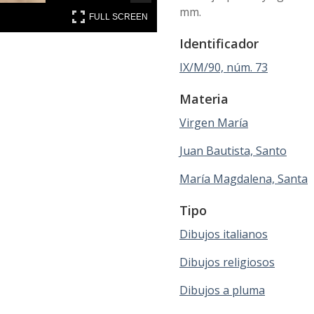
mm.
FULL SCREEN
FULL SCREEN
Identificador
IX/M/90, núm. 73
Materia
Virgen María
Juan Bautista, Santo
María Magdalena, Santa
Tipo
Dibujos italianos
Dibujos religiosos
Dibujos a pluma