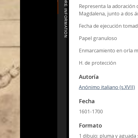
MORE INFORMATION
Representa la adoración d
Magdalena, junto a dos á
Fecha de ejecución tomad
Papel granuloso
Enmarcamiento en orla ma
H. de protección
Autoría
Anónimo italiano (s.XVII)
Fecha
1601-1700
Formato
1 dibujo: pluma y aguada