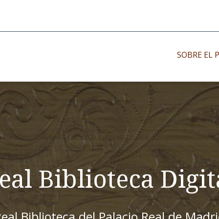
SOBRE EL 
Impresos antiguo
Impresos moder
Impresos menor
eal Biblioteca Digit
eal Biblioteca del Palacio Real de Madr