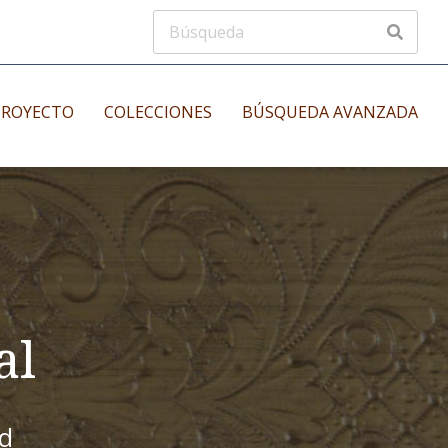
PROYECTO
COLECCIONES
BÚSQUEDA AVANZADA
s
Manuscritos musicales
nos
Incunables
es
al
id