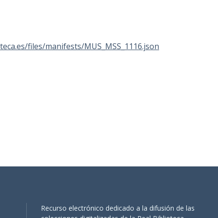
lioteca.es/files/manifests/MUS_MSS_1116.json
Recurso electrónico dedicado a la difusión de las