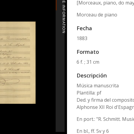
MORE INFORMATION
[Morceaux, piano, do may
Morceau de piano
Fecha
1883
Formato
6 f. ; 31 cm
Descripción
Música manuscrita
Plantilla: pf
Ded. y firma del composito
Alphonse XII Roi d'Espag
En port.: "R. Schmitt. Musi
En bl., ff. 5v y 6