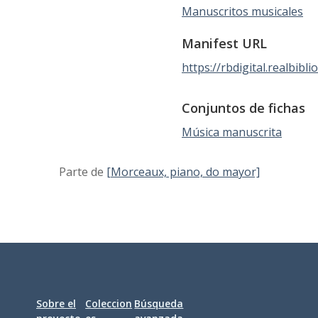
Manuscritos musicales
Manifest URL
https://rbdigital.realbib
Conjuntos de fichas
Música manuscrita
Parte de
[Morceaux, piano, do mayor]
Sobre el
Coleccion
Búsqueda