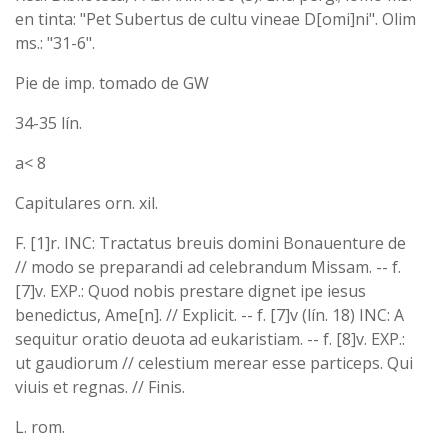
en tinta: "Pet Subertus de cultu vineae D[omi]ni". Olim
ms.: "31-6".
Pie de imp. tomado de GW
34-35 lín.
a< 8
Capitulares orn. xil.
F. [1]r. INC: Tractatus breuis domini Bonauenture de
// modo se preparandi ad celebrandum Missam. -- f.
[7]v. EXP.: Quod nobis prestare dignet ipe iesus
benedictus, Ame[n]. // Explicit. -- f. [7]v (lín. 18) INC: A
sequitur oratio deuota ad eukaristiam. -- f. [8]v. EXP.:
ut gaudiorum // celestium merear esse particeps. Qui
viuis et regnas. // Finis.
L. rom.