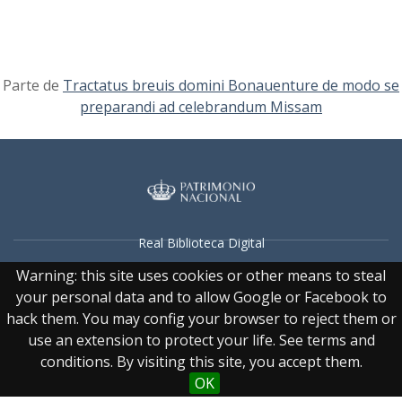
Parte de
Tractatus breuis domini Bonauenture de modo se
preparandi ad celebrandum Missam
Real Biblioteca Digital
Warning: this site uses cookies or other means to steal
Sobre el proyecto
your personal data and to allow Google or Facebook to
Colecciones
hack them. You may config your browser to reject them or
Búsqueda avanzada
use an extension to protect your life. See terms and
conditions. By visiting this site, you accept them.
Recurso electrónico dedicado a la difusión de las colecciones
OK
digitalizadas de la Real Biblioteca