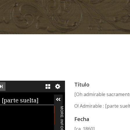
Título
XT IMAGE
LAST IMAGE
GALLERY
[Oh admirable sacrament
iewer
 [parte suelta]
O! Admirable : [parte suel
MORE INFORMATION
Fecha
[ca. 1860]