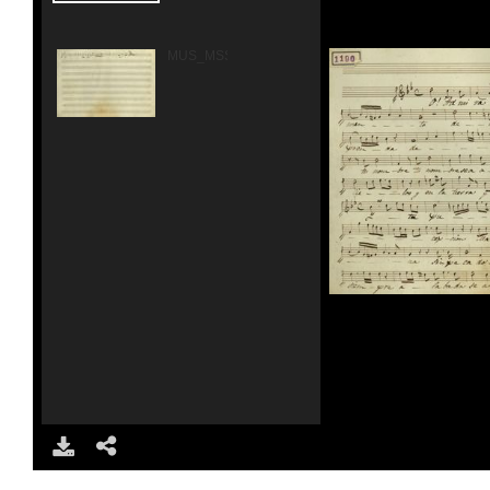
MUS_MSS_1190_00002.jpg
DOWNLOAD
SHARE