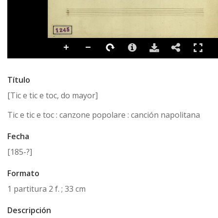
Título
[Tic e tic e toc, do mayor]
Tic e tic e toc : canzone popolare : canción napolitana
Fecha
[185-?]
Formato
1 partitura 2 f. ; 33 cm
Descripción