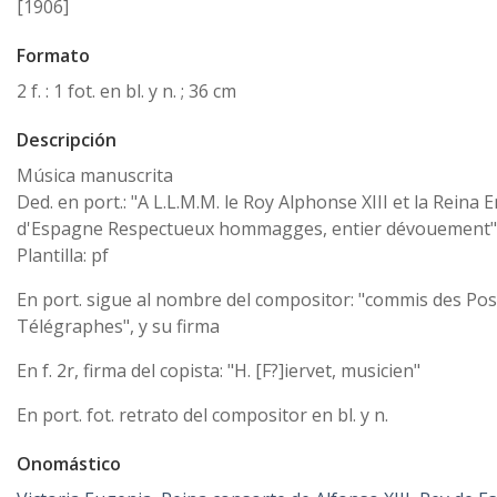
[1906]
Formato
2 f. : 1 fot. en bl. y n. ; 36 cm
Descripción
Música manuscrita
Ded. en port.: "A L.L.M.M. le Roy Alphonse XIII et la Reina 
d'Espagne Respectueux hommagges, entier dévouement"
Plantilla: pf
En port. sigue al nombre del compositor: "commis des Pos
Télégraphes", y su firma
En f. 2r, firma del copista: "H. [F?]iervet, musicien"
En port. fot. retrato del compositor en bl. y n.
Onomástico