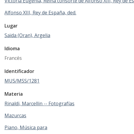
Victoria Eugenia, Reina consorte de Alfonso XIII, Rey de E
Alfonso XIII, Rey de España, ded.
Lugar
Saïda (Oran), Argelia
Idioma
Francés
Identificador
MUS/MSS/1281
Materia
Rinaldi, Marcellin -- Fotografías
Mazurcas
Piano, Música para