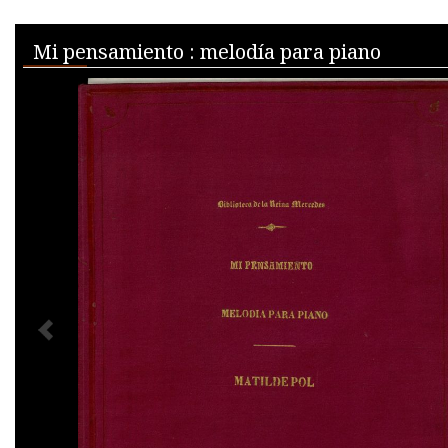
Skip to downloads and alternative formats
Media Viewer
Mi pensamiento : melodía para piano
PREVIOUS IMAGE