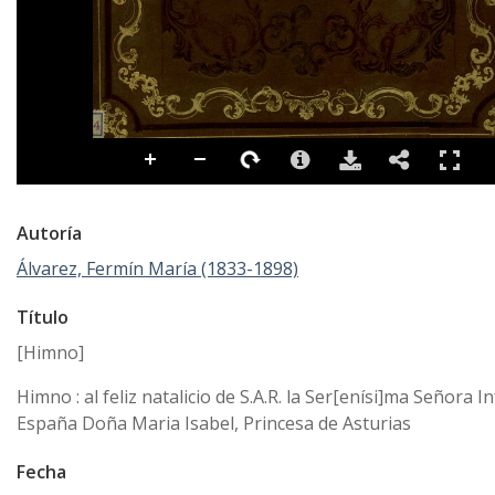
Autoría
Álvarez, Fermín María (1833-1898)
Título
[Himno]
Himno : al feliz natalicio de S.A.R. la Ser[enísi]ma Señora I
España Doña Maria Isabel, Princesa de Asturias
Fecha