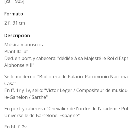
[ca. 1905]
Formato
2 f.; 31 cm
Descripción
Música manuscrita
Plantilla: pf
Ded. en port. y cabecera: "dédiée à sa Majesté le Roi d'Es
Alphonse XIII"
Sello moderno: "Biblioteca de Palacio. Patrimonio Nacional
Casa"
En ff. 1r y 1v, sello: "Victor Léger / Compositeur de musiq
le-Ganelon / Sarthe"
En port. y cabecera: "Chevalier de l'ordre de l'académie P
Universelle de Barcelone. Espagne"
En bl., f. 2v