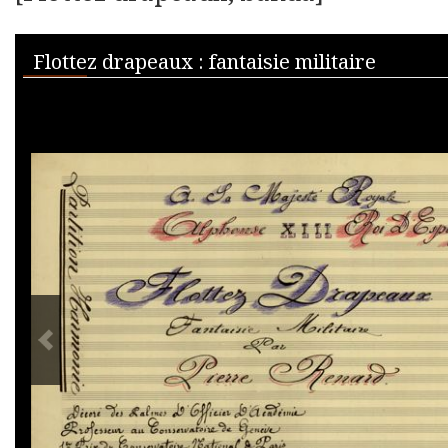
Skip to downloads and alternative formats
Media Viewer
Flottez drapeaux : fantaisie militaire
PREVIOUS IMAGE