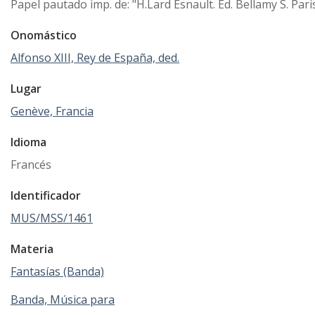
Papel pautado imp. de: "H.Lard Esnault. Ed. Bellamy S. Pari
Onomástico
Alfonso XIII, Rey de España, ded.
Lugar
Genève, Francia
Idioma
Francés
Identificador
MUS/MSS/1461
Materia
Fantasías (Banda)
Banda, Música para