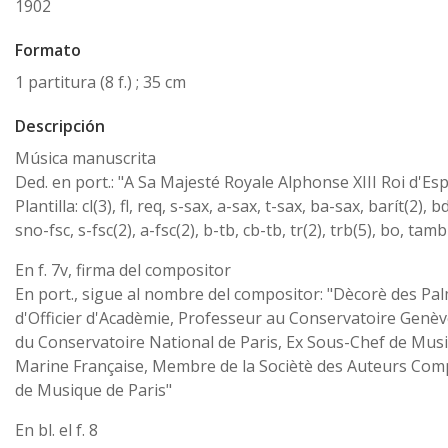
1902
Formato
1 partitura (8 f.) ; 35 cm
Descripción
Música manuscrita
Ded. en port.: "A Sa Majesté Royale Alphonse XIII Roi d'E
Plantilla: cl(3), fl, req, s-sax, a-sax, t-sax, ba-sax, barít(2), bd
sno-fsc, s-fsc(2), a-fsc(2), b-tb, cb-tb, tr(2), trb(5), bo, tamb
En f. 7v, firma del compositor
En port., sigue al nombre del compositor: "Dècorè des Pa
d'Officier d'Acadèmie, Professeur au Conservatoire Genève
du Conservatoire National de Paris, Ex Sous-Chef de Musi
Marine Française, Membre de la Sociètè des Auteurs Com
de Musique de Paris"
En bl. el f. 8