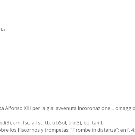
nda
á Alfonso XIII per la gia' avvenuta incoronazione ... omaggi
q, bd(3), crn, fsc, a-fsc, tb, trbSol, trb(3), bo, tamb
bre los fliscornos y trompetas: "Trombe in distanza"; en f. 4: