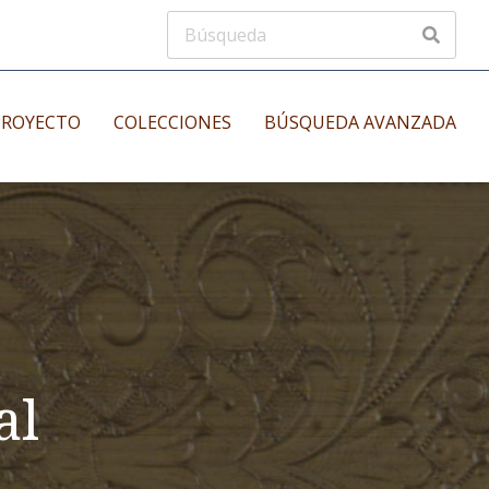
PROYECTO
COLECCIONES
BÚSQUEDA AVANZADA
s
Manuscritos musicales
nos
Incunables
es
al