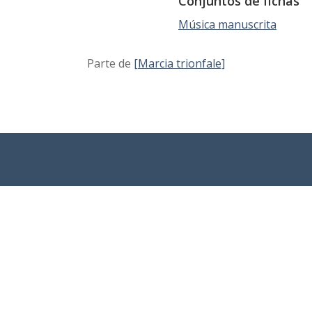
Conjuntos de fichas
Música manuscrita
Parte de
[Marcia trionfale]
Sobre el
Coleccion
Búsqueda
proyecto
es
avanzada