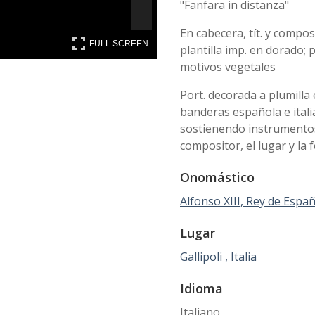
"Fanfara in distanza"
En cabecera, tít. y compo
FULL SCREEN
FULL SCREEN
plantilla imp. en dorado; 
motivos vegetales
Port. decorada a plumilla
banderas española e itali
sostienendo instrumentos m
compositor, el lugar y la
Onomástico
Alfonso XIII, Rey de Españ
Lugar
Gallipoli , Italia
Idioma
Italiano