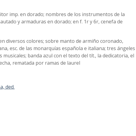
sitor imp. en dorado; nombres de los instrumentos de la
pautado y armaduras en dorado; en f. 1r y 6r, cenefa de
 en diversos colores; sobre manto de armiño coronado,
ana, esc. de las monarquías española e italiana; tres ángeles
usicales; banda azul con el texto del tít., la dedicatoria, el
 fecha, rematada por ramas de laurel
a, ded.