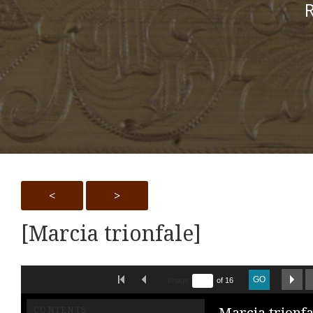
R
<
>
[Marcia trionfale]
Skip to downloads and alternative formats
FIRST IMAGE
PREVIOUS IMAGE
NE
GO
Image
of 16
Marcia trionfa
CONTENTS