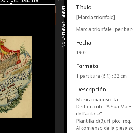
iewer
Título
MORE INFORMATION
[Marcia trionfale]
Marcia trionfale : per ba
Fecha
1902
Formato
1 partitura (6 f.) ; 32 cm
Descripción
Música manuscrita
Ded. en cub.: "A Sua Maest
dell'autore"
Plantilla: cl(3), fl. picc, re
Al comienzo de la pieza so