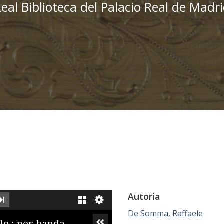
eal Biblioteca del Palacio Real de Madr
Autoría
XT IMAGE
LAST IMAGE
GALLERY
De Somma, Raffaele
le : per banda