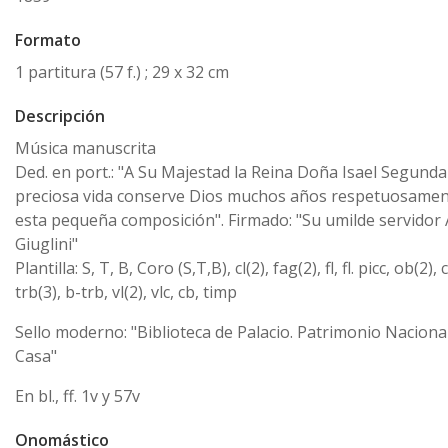
Formato
1 partitura (57 f.) ; 29 x 32 cm
Descripción
Música manuscrita
Ded. en port.: "A Su Majestad la Reina Doña Isael Segunda
preciosa vida conserve Dios muchos años respetuosamen
esta pequeña composición". Firmado: "Su umilde servidor
Giuglini"
Plantilla: S, T, B, Coro (S,T,B), cl(2), fag(2), fl, fl. picc, ob(2), 
trb(3), b-trb, vl(2), vlc, cb, timp
Sello moderno: "Biblioteca de Palacio. Patrimonio Nacional
Casa"
En bl., ff. 1v y 57v
Onomástico