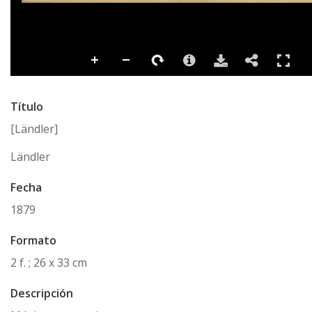
Título
[Ländler]
Ländler
Fecha
1879
Formato
2 f. ; 26 x 33 cm
Descripción