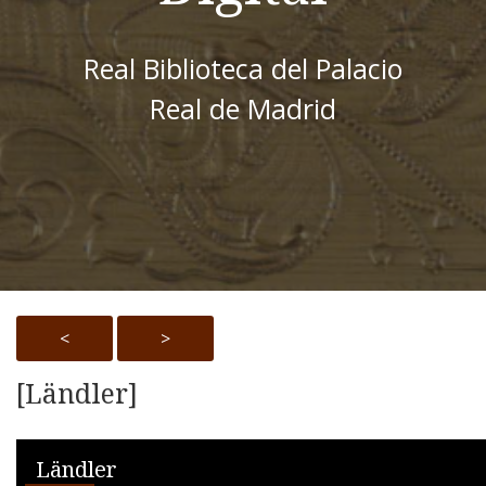
Real Biblioteca del Palacio
Real de Madrid
<
>
[Ländler]
Skip to downloads and alternative formats
Media Viewer
Ländler