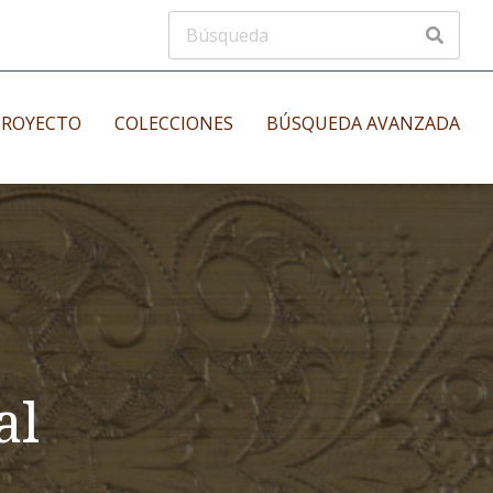
PROYECTO
COLECCIONES
BÚSQUEDA AVANZADA
s
Manuscritos musicales
nos
Incunables
es
al