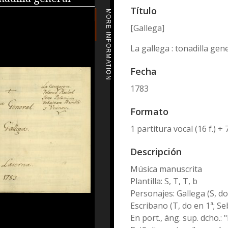
Título
MORE INFORMATION
[Gallega]
La gallega : tonadilla gen
Fecha
1783
Formato
1 partitura vocal (16 f.) + 
Descripción
Música manuscrita
Plantilla: S, T, T, b
Personajes: Gallega (S, do
Escribano (T, do en 1ª; Se
En port., áng. sup. dcho.