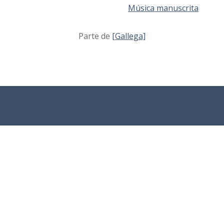
Música manuscrita
Parte de
[Gallega]
Sobre el
Coleccion
Búsqueda
proyecto
es
avanzada