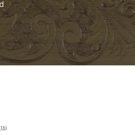
id
16)