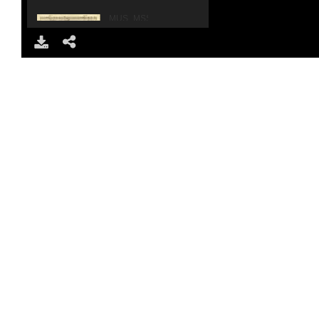
MUS_MSS_1639_00005.jpg
DOWNLOAD
SHARE
MUS_MSS_1639_00006.jpg
MUS_MSS_1639_00007.jpg
MUS_MSS_1639_00008.jpg