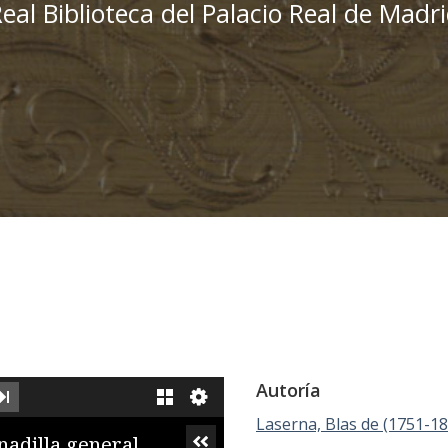
eal Biblioteca del Palacio Real de Madr
Autoría
XT IMAGE
LAST IMAGE
GALLERY
Laserna, Blas de (1751-18
iewer
onadilla general