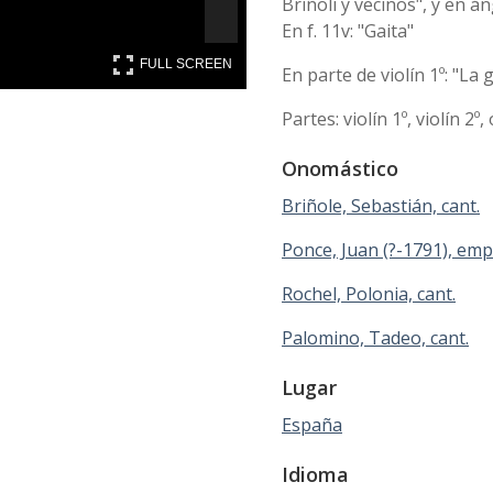
Briñoli y vecinos", y en áng
En f. 11v: "Gaita"
FULL SCREEN
FULL SCREEN
En parte de violín 1º: "L
Partes: violín 1º, violín 2
Onomástico
Briñole, Sebastián, cant.
Ponce, Juan (?-1791), emp
Rochel, Polonia, cant.
Palomino, Tadeo, cant.
Lugar
España
Idioma