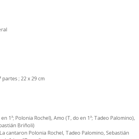
eral
7 partes ; 22 x 29 cm
 en 1ª; Polonia Rochel), Amo (T, do en 1ª; Tadeo Palomino),
bastián Briñoli)
: "La cantaron Polonia Rochel, Tadeo Palomino, Sebastián