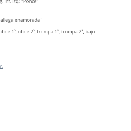
. inf. izq.: "Ponce"
a gallega enamorada"
º, oboe 1º, oboe 2º, trompa 1ª, trompa 2ª, bajo
r.