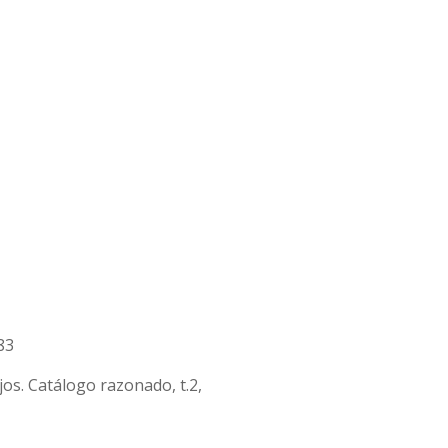
83
os. Catálogo razonado, t.2,