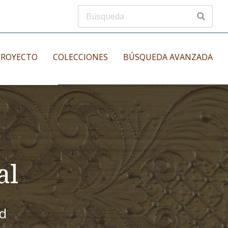
PROYECTO
COLECCIONES
BÚSQUEDA AVANZADA
s
Manuscritos musicales
nos
Incunables
es
al
id