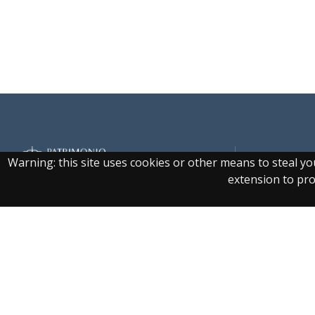
Warning: this site uses cookies or other means to steal y
extension to prot
Real Biblioteca Digital
Accesibilidad
|
Aviso 