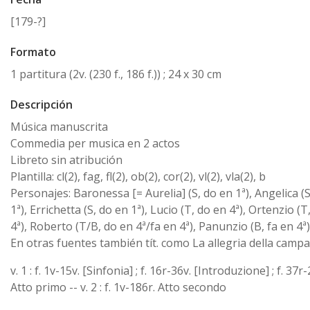
[179-?]
Formato
1 partitura (2v. (230 f., 186 f.)) ; 24 x 30 cm
Descripción
Música manuscrita
Commedia per musica en 2 actos
Libreto sin atribución
Plantilla: cl(2), fag, fl(2), ob(2), cor(2), vl(2), vla(2), b
Personajes: Baronessa [= Aurelia] (S, do en 1ª), Angelica (
1ª), Errichetta (S, do en 1ª), Lucio (T, do en 4ª), Ortenzio (T
4ª), Roberto (T/B, do en 4ª/fa en 4ª), Panunzio (B, fa en 4ª)
En otras fuentes también tít. como La allegria della camp
v. 1 : f. 1v-15v. [Sinfonia] ; f. 16r-36v. [Introduzione] ; f. 37r
Atto primo -- v. 2 : f. 1v-186r. Atto secondo