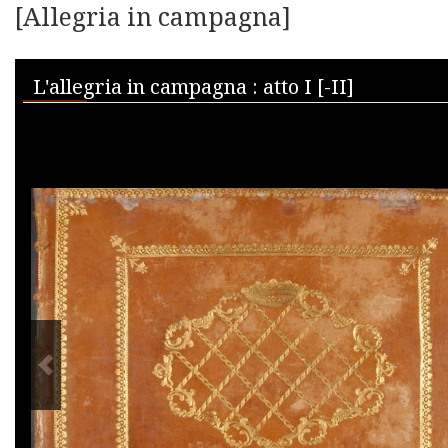
[Allegria in campagna]
Skip to downloads and alternative formats
Media Viewer
L'allegria in campagna : atto I [-II]
PREVIOUS IMAGE