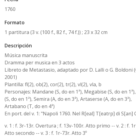
1760
Formato
1 partitura (3 v. (100 f., 82 f., 74 f.)) ; 23 x 32 cm
Descripción
Música manuscrita
Dramma per musica en 3 actos
Libreto de Metastasio, adaptado por D. Lalli o G. Boldoni 
2001)
Plantilla: fl(2), ob(2), cor(2), tr(2), vl(2), vla, b
Personajes: Mandane (S, do en 1ª), Megabise (S, do en 1ª)
(S, do en 1ª), Semira (A, do en 3ª), Artaserse (A, do en 3ª),
Artabano (T, do en 4ª)
En port. del v. 1: "Napoli 1760. Nel R[eal] T[eatrp] di S[an] 
v. 1 : f. 3r-13r. Overtura ; f. 13v-100r. Atto primo -- v. 2 : f. 1
Atto secondo -- v. 3 : f. 1r-73r. Atto 3º