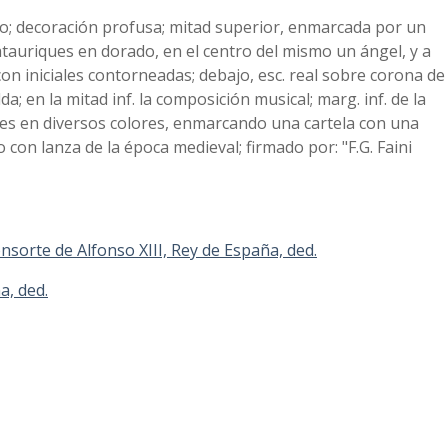
o; decoración profusa; mitad superior, enmarcada por un
atauriques en dorado, en el centro del mismo un ángel, y a
on iniciales contorneadas; debajo, esc. real sobre corona de
da; en la mitad inf. la composición musical; marg. inf. de la
ues en diversos colores, enmarcando una cartela con una
o con lanza de la época medieval; firmado por: "F.G. Faini
nsorte de Alfonso XIII, Rey de España, ded.
a, ded.