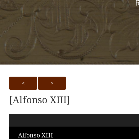
R
<
>
[Alfonso XIII]
Skip to downloads and alternative formats
Media Viewer
Alfonso XIII