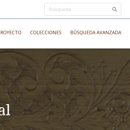
PROYECTO
COLECCIONES
BÚSQUEDA AVANZADA
s
Manuscritos musicales
nos
Incunables
es
al