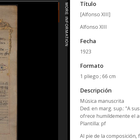
Título
MORE INFORMATION
[Alfonso XIII]
Alfonso XIII
Fecha
1923
Formato
1 pliego ; 66 cm
Descripción
Música manuscrita
Ded. en marg. sup.: "A su
ofrece humildemente el a
Plantilla: pf
Al pie de la composición,