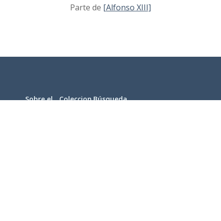
Parte de
[Alfonso XIII]
Sobre el
Coleccion
Búsqueda
proyecto
es
avanzada
legal
|
Política de privacidad
|
Política de cookies
|
Contacto