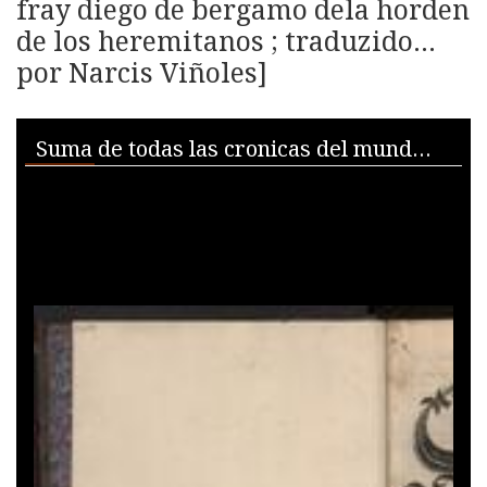
fray diego de bergamo dela horden
de los heremitanos ; traduzido...
por Narcis Viñoles]
Skip to downloads and alternative formats
Media Viewer
Suma de todas las cronicas del mundo : llamado en latin Suplementu[m] Cronicar[um] / [de fray diego de bergamo dela horden de los heremitanos ; traduzido... por Narcis Viñoles]