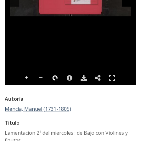
Autoría
Mencía, Manuel (1731-1805)
Título
Lamentacion 2ª del miercoles : de Bajo con Violines y
flautas