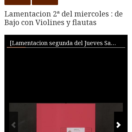
Lamentacion 2ª del miercoles : de
Bajo con Violines y flautas
Skip to downloads and alternative formats
Media Viewer
[Lamentacion segunda del Jueves Santo]
PREVIOUS IMAGE
NEXT