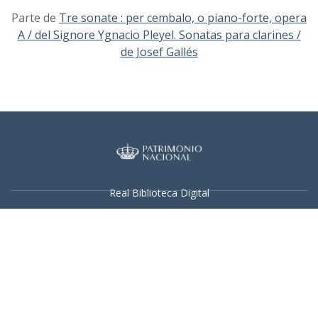
Parte de
Tre sonate : per cembalo, o piano-forte, opera
A / del Signore Ygnacio Pleyel. Sonatas para clarines /
de Josef Gallés
Real Biblioteca Digital
Sobre el proyecto
Colecciones
Búsqueda avanzada
Recurso electrónico dedicado a la difusión de las colecciones
digitalizadas de la Real Biblioteca