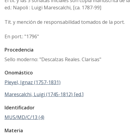
El tít. y las 3 sonatas iniciales son copia manuscrita de la
ed.: Napoli : Luigi Marescalchi, [ca. 1787-99]
Tít. y mención de responsabilidad tomados de la port.
En port.: "1796"
Procedencia
Sello moderno: "Descalzas Reales. Clarisas"
Onomástico
Pleyel, Ignaz (1757-1831)
Marescalchi, Luigi (1745-1812) [ed.]
Identificador
MUS/MD/C/13 (4)
Materia