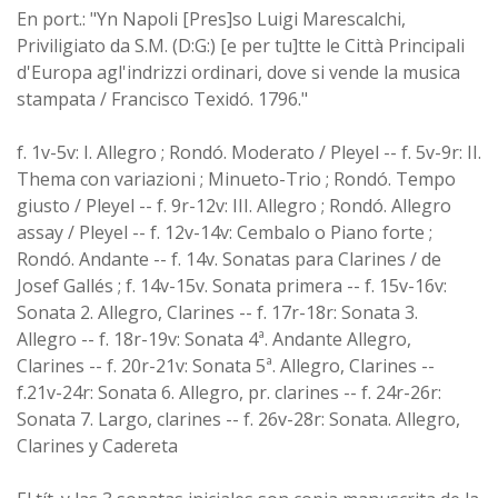
En port.: "Yn Napoli [Pres]so Luigi Marescalchi,
Priviligiato da S.M. (D:G:) [e per tu]tte le Città Principali
d'Europa agl'indrizzi ordinari, dove si vende la musica
stampata / Francisco Texidó. 1796."
f. 1v-5v: I. Allegro ; Rondó. Moderato / Pleyel -- f. 5v-9r: II.
Thema con variazioni ; Minueto-Trio ; Rondó. Tempo
giusto / Pleyel -- f. 9r-12v: III. Allegro ; Rondó. Allegro
assay / Pleyel -- f. 12v-14v: Cembalo o Piano forte ;
Rondó. Andante -- f. 14v. Sonatas para Clarines / de
Josef Gallés ; f. 14v-15v. Sonata primera -- f. 15v-16v:
Sonata 2. Allegro, Clarines -- f. 17r-18r: Sonata 3.
Allegro -- f. 18r-19v: Sonata 4ª. Andante Allegro,
Clarines -- f. 20r-21v: Sonata 5ª. Allegro, Clarines --
f.21v-24r: Sonata 6. Allegro, pr. clarines -- f. 24r-26r:
Sonata 7. Largo, clarines -- f. 26v-28r: Sonata. Allegro,
Clarines y Cadereta