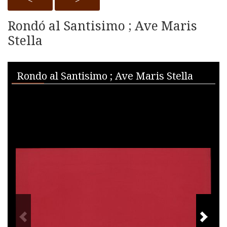
<
>
Rondó al Santisimo ; Ave Maris
Stella
Skip to downloads and alternative formats
Media Viewer
Rondo al Santisimo ; Ave Maris Stella
PREVIOUS IMAGE
NEXT