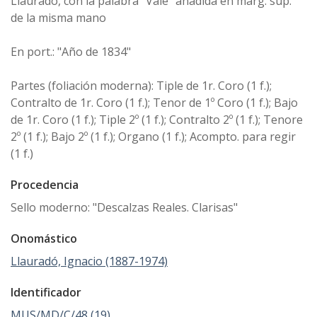
Llauradó, con la palabra "Vale" añadida en marg. sup.
de la misma mano
En port.: "Año de 1834"
Partes (foliación moderna): Tiple de 1r. Coro (1 f.);
Contralto de 1r. Coro (1 f.); Tenor de 1º Coro (1 f.); Bajo
de 1r. Coro (1 f.); Tiple 2º (1 f.); Contralto 2º (1 f.); Tenore
2º (1 f.); Bajo 2º (1 f.); Organo (1 f.); Acompto. para regir
(1 f.)
Procedencia
Sello moderno: "Descalzas Reales. Clarisas"
Onomástico
Llauradó, Ignacio (1887-1974)
Identificador
MUS/MD/C/48 (19)