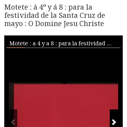
Motete : á 4º y á 8 : para la
festividad de la Santa Cruz de
mayo : O Domine Jesu Christe
Skip to downloads and alternative formats
Media Viewer
Motete : a 4 y a 8 : para la festividad de la Santa Cruz de mayo : O Domine Jesu Christe
PREVIOUS IMAGE
NEXT