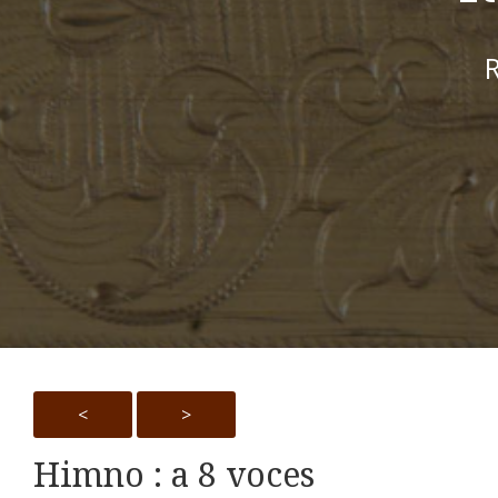
R
<
>
Himno : a 8 voces