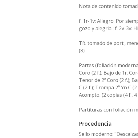
Nota de contenido tomada
f. 1r-1v: Allegro. Por siem
gozo y alegria ; f. 2v-3v:
Tít. tomado de port., me
(8)
Partes (foliación moderna):
Coro (2 f.); Bajo de 1r. Coro
Tenor de 2º Coro (2 f.); Ba
C (2 f.); Trompa 2ª Yn C (2 f.)
Acompto. (2 copias (4 f., 4 f
Partituras con foliación 
Procedencia
Sello moderno: "Descalzas