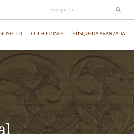
PROYECTO
COLECCIONES
BÚSQUEDA AVANZADA
s
Manuscritos musicales
nos
Incunables
es
al