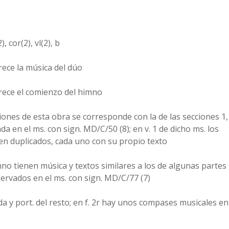
), cor(2), vl(2), b
rece la música del dúo
arece el comienzo del himno
ciones de esta obra se corresponde con la de las secciones 1,
da en el ms. con sign. MD/C/50 (8); en v. 1 de dicho ms. los
n duplicados, cada uno con su propio texto
no tienen música y textos similares a los de algunas partes
servados en el ms. con sign. MD/C/77 (7)
da y port. del resto; en f. 2r hay unos compases musicales en