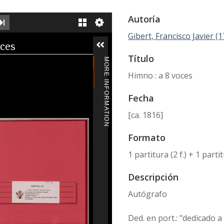
Autoría
XT IMAGE
LAST IMAGE
GALLERY
Gibert, Francisco Javier (
iewer
oces
Título
MORE INFORMATION
Himno : a 8 voces
Fecha
[ca. 1816]
Formato
1 partitura (2 f.) + 1 parti
Descripción
Autógrafo
Ded. en port.: "dedicado 