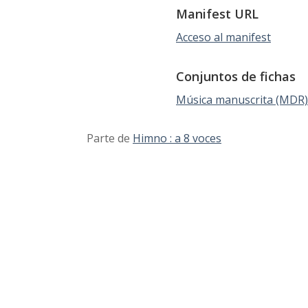
Manifest URL
Acceso al manifest
Conjuntos de fichas
Música manuscrita (MDR)
Parte de
Himno : a 8 voces
Sobre el
Coleccion
Búsqueda
proyecto
es
avanzada