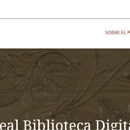
SOBRE EL 
Impresos antiguo
Impresos moder
Impresos menor
eal Biblioteca Digit