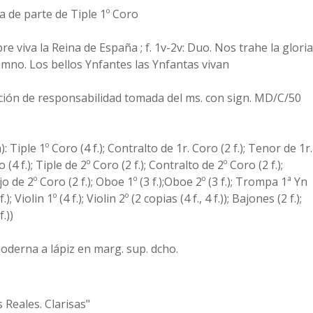
 de parte de Tiple 1º Coro
pre viva la Reina de España ; f. 1v-2v: Duo. Nos trahe la gloria
 Himno. Los bellos Ynfantes las Ynfantas vivan
nción de responsabilidad tomada del ms. con sign. MD/C/50
 Tiple 1º Coro (4 f.); Contralto de 1r. Coro (2 f.); Tenor de 1r.
 (4 f.); Tiple de 2º Coro (2 f.); Contralto de 2º Coro (2 f.);
jo de 2º Coro (2 f.); Oboe 1º (3 f.);Oboe 2º (3 f.); Trompa 1ª Yn
; Violin 1º (4 f.); Violin 2º (2 copias (4 f., 4 f.)); Bajones (2 f.);
.))
moderna a lápiz en marg. sup. dcho.
 Reales. Clarisas"