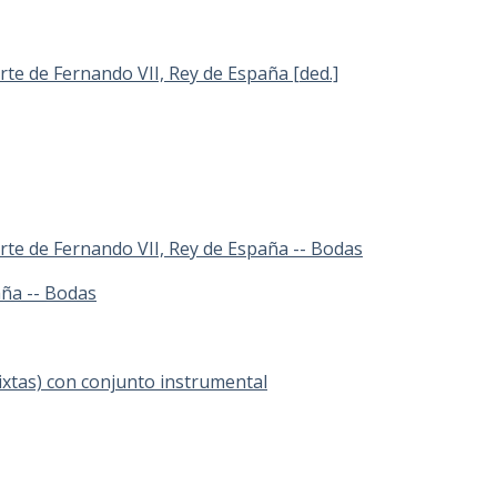
rte de Fernando VII, Rey de España [ded.]
rte de Fernando VII, Rey de España -- Bodas
aña -- Bodas
xtas) con conjunto instrumental