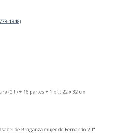
1779-1848)
tura (2 f.) + 18 partes + 1 bf. ; 22 x 32 cm
a Isabel de Braganza mujer de Fernando VII"