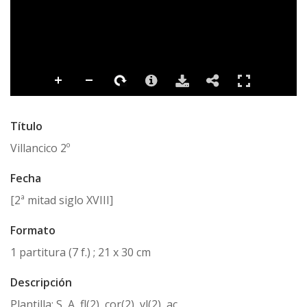
Título
Villancico 2º
Fecha
[2ª mitad siglo XVIII]
Formato
1 partitura (7 f.) ; 21 x 30 cm
Descripción
Plantilla: S, A, fl(2), cor(2), vl(2), ac