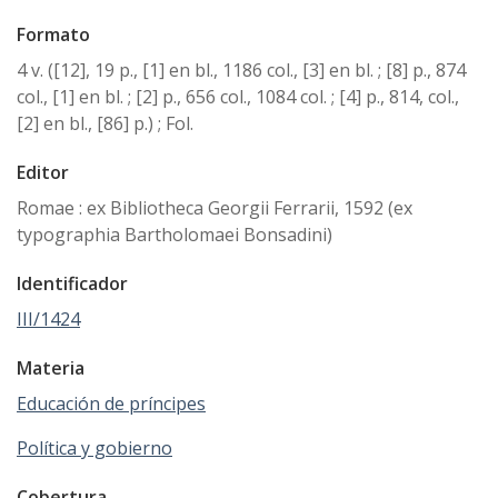
Formato
4 v. ([12], 19 p., [1] en bl., 1186 col., [3] en bl. ; [8] p., 874
col., [1] en bl. ; [2] p., 656 col., 1084 col. ; [4] p., 814, col.,
[2] en bl., [86] p.) ; Fol.
Editor
Romae : ex Bibliotheca Georgii Ferrarii, 1592 (ex
typographia Bartholomaei Bonsadini)
Identificador
III/1424
Materia
Educación de príncipes
Política y gobierno
Cobertura