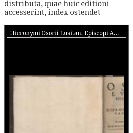
distributa, quae huic editioni
accesserint, index ostendet
Skip to downloads and alternative formats
Media Viewer
Hieronymi Osorii Lusitani Episcopi Algarbiensis Opera omnia... in quattuor volumina distributa, quae huic editioni accesserint, index ostendet