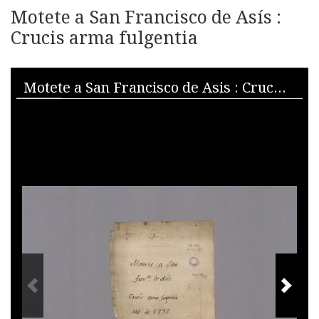
Motete a San Francisco de Asís :
Crucis arma fulgentia
Skip to downloads and alternative formats
Media Viewer
Motete a San Francisco de Asis : Crucis arma fulgentia
PREVIOUS IMAGE
NEXT